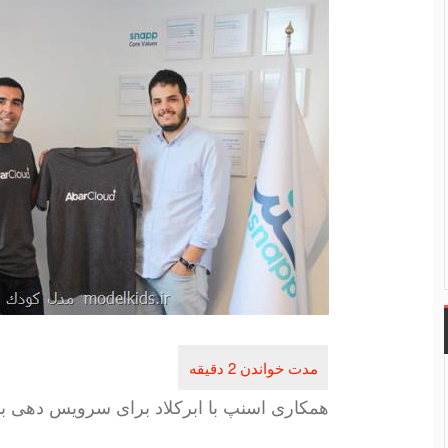
همكاری اسنپ با ابركلاد برای سرویس دهی به