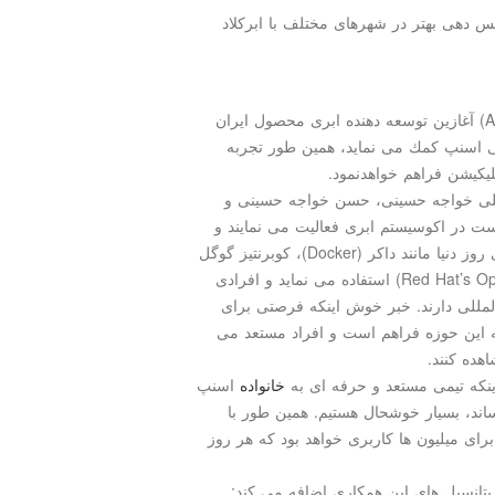
 دهی بهتر در شهرهای مختلف با ابركلاد
به گزارش مدل كودك به نقل از مهر، ابركلاد (AbarCloud) آغازین توسعه دهنده ابری محصول ایران
 اسنپ كمك می نماید، همین طور تجربه
لیكیشن فراهم خواهدنمود.
از نموده است؛ علی خواجه حسینی، حسن خواجه حسینی و
ت در اكوسیستم ابری فعالیت می نمایند و
تجربیات بین المللی دارند. ابركلاد از آخرین تكنولوژی های روز دنیا مانند داكر (Docker)، كوبرنتیز گوگل
(Google’s Kubernetes ) و اوپن شیفت ردهت (Red Hat’s OpenShift) استفاده می نماید و افرادی
لمللی دارند. خبر خوش اینكه فرصتی برای
به این حوزه فراهم است و افراد مستعد می
ده كنند.
ینكه تیمی مستعد و حرفه ای به
خانواده
اسنپ
ساند، بسیار خوشحال هستیم. همین طور با
ای میلیون ها كاربری خواهد بود كه هر روز
پتانسیل های این همكاری اضافه می كند: