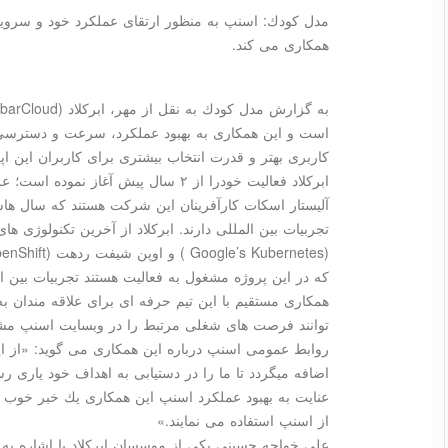
مدل كودك: اسنپ به منظور ارتقای عملكرد خود و سرویس
همكاری می كند.
است و این همكاری به بهبود عملكرد، سرعت و دسترسی
كاربری بهتر و قدرت انتخاب بیشتری برای كاربران این اپ
ابركلاد فعالیت خودرا از ۲ سال پیش آغ
آلیستار اسكات كارآفرینان این شركت هستند كه سال هاس
كه در این پروژه مشغول به فعالیت هستند تجربیات بین ا
همكاری مستقیم با این تیم حرفه ای برای علاقه مندان 
توانند فرصت های شغلی مرتبط را در وبسایت اسنپ مشاه
روابط عمومی اسنپ درباره این همكاری می گوید: «از ا
اضافه میگردد تا ما را در دستیابی به اهداف خود یاری ر
عنایت به بهبود عملكرد اسنپ این همكاری یك خبر خوب بر
از اسنپ استفاده می نمایند.»
علی خواجه حسینی یكی از موسسان ابركلاد با اشاره به 