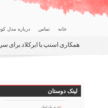
خانه
تماس
درباره مدل کو
همكاری اسنپ با ابركلاد برای س
لینک دوستان
خرید بک لینک