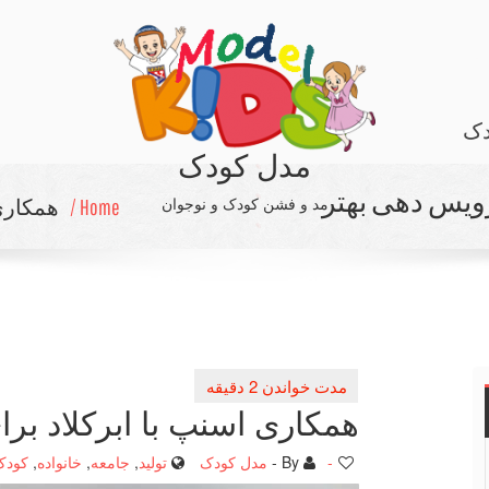
دک
مدل کودک
رویس دهی بهتر
مد و فشن کودک و نوجوان
Home /
همكاری
همكاری اسنپ با ابركلاد ب
-
By -
مدل کودک
تولید
,
جامعه
,
خانواده
,
کودک