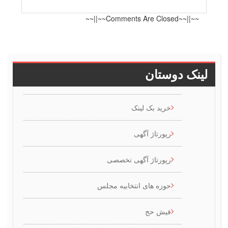
~~||~~
دوستان
خرید بک لینک
رپورتاژ آگهی
رپورتاژ آگهی تخصصی
حوزه های انتخابیه مجلس
فیش حج