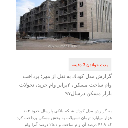
ش مدل كودك به نقل از مهر؛ پرداخت
وام ساخت مسكن، ۲برابر وام خرید، تحولات
ر مسكن درسال۹۷
به گزارش مدل كودك شبكه بانكی پارسال حدود ۱۰۴
میلیارد تومان تسهیلات به بخش مسكن پرداخت كرد
كه ۴۶.۹ درصد آن وام ساخت و ۲۵.۱ درصد آنرا وام