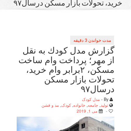
تحولات بازار مسكن درسال۹۷
رش مدل كودك به نقل
مهر؛ پرداخت وام ساخت
مسكن، ۲برابر وام خرید،
لات بازار مسكن
ال۹۷
مدل کودک
لید
,
جامعه
,
خانواده
,
کودک
,
مد و فشن
می 1, 2019