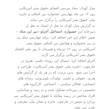
مدل كودك: ستاد مردمی افشای حقوق بشر آمریكایی
روز ۱۲ تیر ماه چهارمین جشنواره بین المللی و جایزه
ملی حقوق بشر آمریكایی را برگزار می نماید.
به گزارش مدل كودك به نقل از ایسنا، به نقل از
دبیرخانه این
جشنواره
،
اسماعیل آجرلو- دبیر این ستاد
–
ضمن اعلام این خبر اضافه كرد: برای چهارمین سال پی
در پی جشنواره و همایش بین المللی حقوق بشر
آمریكایی در روز ۱۲ تیرماه و همزمان با روز ملی افشای
حقوق بشر آمریكایی برگزار می گردد.
آجرلو اضافه كرد: امسال این رویداد علمی- هنری در
چارچوب «جایزه ملی حقوق بشر آمریكایی» طراحی و
اجرا می شود. بدین ترتیب كه در هر یك از گرایش های
هنری، حقوقی و علمی، تولیدات تلویزیونی، رسانه های
اجتماعی، فعالان سیاسی – اجتماعی، كارگروه های
تخصصی در دبیرخانه تشكیل شده و به رصد و شناسایی
افراد شاخص در زمینه مقابله با حقوق بشر آمریكایی می
پردازد و سپس در چارچوب جایزه و نشان ملی معرفی و
تقدیر می شود.