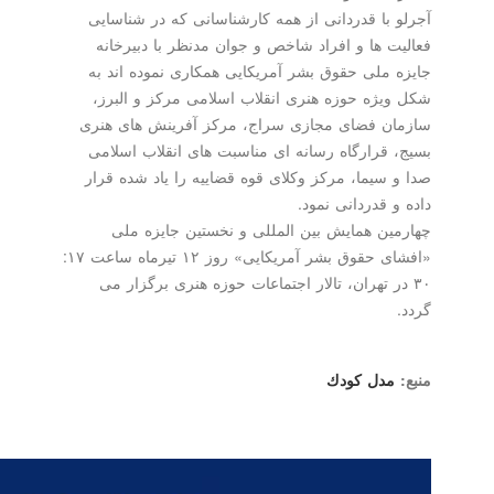
آجرلو با قدردانی از همه كارشناسانی كه در شناسایی
فعالیت ها و افراد شاخص و جوان مدنظر با دبیرخانه
جایزه ملی حقوق بشر آمریكایی همكاری نموده اند به
شكل ویژه حوزه هنری انقلاب اسلامی مركز و البرز،
سازمان فضای مجازی سراج، مركز آفرینش های هنری
بسیج، قرارگاه رسانه ای مناسبت های انقلاب اسلامی
صدا و سیما، مركز وكلای قوه قضاییه را یاد شده قرار
داده و قدردانی نمود.
چهارمین همایش بین المللی و نخستین جایزه ملی
«افشای حقوق بشر آمریكایی» روز ۱۲ تیرماه ساعت ۱۷:
۳۰ در تهران، تالار اجتماعات حوزه هنری برگزار می
گردد.
منبع:
مدل كودك