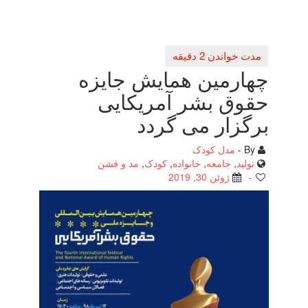
چهارمین همایش جایزه
حقوق بشر آمریكایی
برگزار می گردد
By -
مدل کودک
تولید
,
جامعه
,
خانواده
,
کودک
,
مد و فشن
-
ژوئن 30, 2019