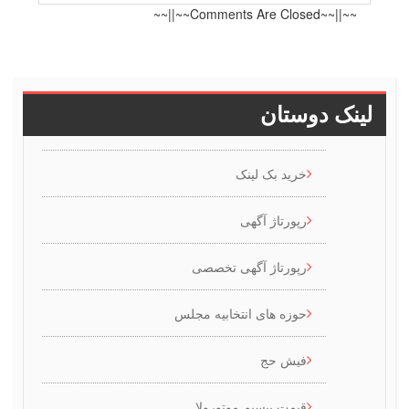
~~||~~Comments Are Closed~~||~~
ینک دوستان
خرید بک لینک
رپورتاژ آگهی
رپورتاژ آگهی تخصصی
حوزه های انتخابیه مجلس
فیش حج
قیمت بیسیم موتورولا