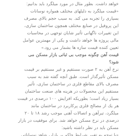
خواهد داشت. بطور مثال در مورد میلگرد باید بدانیم:
«قیمت میلگرد به دلیلهای مختلف همواره نوسانات
بسیاری را تجربه می كند. به سبب حجم بالای مصرف
این پروفیل در صنایع مختلف همچون ساختمان سازی،
این تغییرات ناگهانی تأثیر شایان توجهی در محاسبات
مالی پروژه ها خواهد داشت و یكی از مهمترین عوامل
تعیین كننده قیمت سازه ها بشمار می رود.»
قیمت آهن چگونه موجب بی ثباتی بازار مسكن می
شود؟
نرخ آهن به ۲ صورت مستقیم و غیر مستقیم بر قیمت
مسكن تأثیرگذار است. طبق آنچه گفته شد به سبب
مصرف بالای مقاطع فلزی در ساختمان سازی، تأثیر
مستقیم این محصولات در هزینه های صنعت ساختمان
بسیار زیاد است؛ بطوریكه افزایش ۱۰۰ درصدی در قیمت
هر یك از مصالح فلزی پركاربرد در ساختمان مانند
میلگرد، تیرآهن و اتصالات آهنی موجب رشد ۱۸ تا ۲۰
درصدی در نرخ مسكن خواهد شد. برای موفقیت در بازار
مسكن باید در نظر داشته باشید:
«با توجه به تغییر شرایط حاكم بر بازار، شاهد نوساناتی