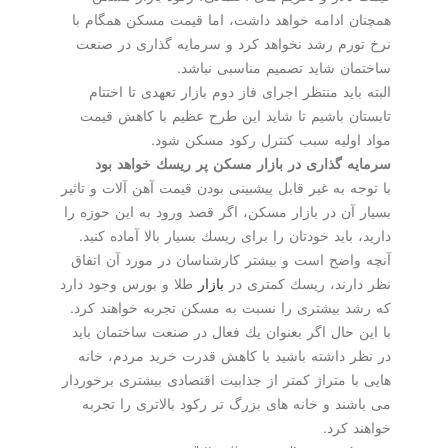
همچنان ادامه خواهد داشت، اما قیمت مسكن همگام با
نرخ تورم رشد نخواهد كرد و سرمایه گذاری در صنعت
ساختمان شاید تصمیم مناسبی نباشد.
البته باید منتظر اجرای فاز دوم بازار تعهدی تا اختتام
تابستان باشیم تا شاید این طرح عظیم با كاهش قیمت
مواد اولیه سبب كنترل ركود مسكن شود.
سرمایه گذاری در بازار مسكن پر ریسك خواهد بود
با توجه به غیر قابل پیشبینی بودن قیمت آهن آلات و تاثیر
بسیار آن در بازار مسكن، اگر قصد ورود به این حوزه را
دارید، باید خودتان را برای ریسك بسیار بالا آماده كنید.
آنچه واضح است و بیشتر كارشناسان در مورد آن اتفاق
نظر دارند، ریسك كمتری در
بازار
طلا و بورس وجود دارد
كه رشد بیشتری را نسبت به مسكن تجربه خواهند كرد.
با این حال اگر بعنوان یك فعال در صنعت ساختمان باید
در نظر داشته باشید با كاهش قدرت خرید مردم، خانه
هایی با متراژ كمتر از جذابیت اقتصادی بیشتری برخوردار
می باشند و خانه های بزرگ تر ركود بالاتری را تجربه
خواهند كرد.