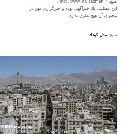
منبع:
http: //www.malisazman.ir/
این مطلب، یك خبرآگهی بوده و خبرگزاری مهر در
محتوای آن هیچ نظری ندارد.
منبع:
مدل كودك