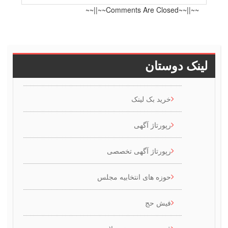
~~||~~Comments Are Closed~~||~~
ینک دوستان
خرید بک لینک
رپورتاژ آگهی
رپورتاژ آگهی تخصصی
حوزه های انتخابیه مجلس
فیش حج