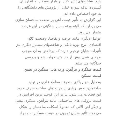
دارد. شاخصهای تأثیر گذار بر بازار مسكن به اندازه ای
گسترده اندكه سوژه خیلی از پژوهش های دانشگاهی را
به خود اختصاص داده اند.
این گزارش به تأثیر قیمت آهن بر صنعت ساختمان سازی
می پردازد كه البته وزنه بسیار سنگینی در این عرصه
بشمار می رود.
عوامل دیگری مانند عرضه و تقاضا، وضعیت كلان
اقتصادی، نرخ بهره بانكی و شاخصهای بیشمار دیگری نیز
تأثیرات شایان توجهی دارند كه پرداختن به آن موجب
طولانی شدن بیش از حد متن خواهد شد و بررسی
جداگانه می طلبد.
قیمت میلگرد و تیرآهن: وزنه هایی سنگین در تعیین
قیمت مسكن
به دلیل حجم بالای مصرف مقاطع فلزی در تولید
ساختمان، بخش زیادی از هزینه های ساخت صرف خرید
این قطعات می شود. بنا بر این كوچك ترین افزایش در
قیمت پروفیل های ساختمانی مانند تیرآهن، میلگرد، نبشی
و دیگر آهن آلاتی كه معمولاً اسكلت ساختمان را شكل
می دهند تأثیر شایان توجهی در قیمت مسكن به همراه