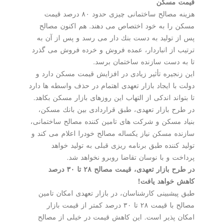
قیمت مسكن
هزینه مصالح ساختمانی چیزی حدود ۸۰ درصد قیمت
مسكن را به خود اختصاص می دهند. هم اكنون مصالح
پس از تولید به دست بنك دار می رسد و پس از آن به
ترتیب از انباردار، عمده فروش و خرده فروش می گذرد
تا به دست سازنده ساختمان برسد.
این زنجیره تأثیر زیادی در افزایش قیمت مسكن دارد و
دولت با ایجاد بازار تعهدی اهتمام در حذف واسطه ها دارد
تا بتواند اندكی از التهاب این روزهای بازار مسكن بكاهد.
در طرح بازار تعهدی، طبق قراردادی بین بانك مسكن،
بنیاد مسكن و شركت های تامین كننده مصالح ساختمانی،
سازنده مسكن نیاز یكساله مصالح خودرا اعلام می كند و
تولید كننده طبق برنامه ریزی قبلی به تولید خواهد
پرداخت و با نوسان تقاضا روبرو نخواهد شد.
در طرح بازار تعهدی، قیمت مصالح ۲۸ تا ۳۰ درصد
كاهش خواهد یافت!
طبق پیشبینی كارشناسان، در بازار تعهدی امكان تامین
مصالح با قیمت ۲۸ تا ۳۰ درصد كمتر از قیمت بازار
امكان پذیر است. این كاهش قیمت در خیلی از مصالح