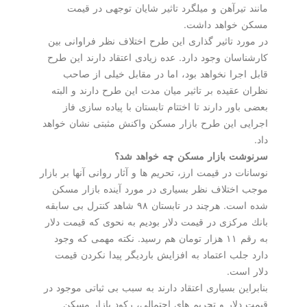
مانند تیرآهن و میلگرد تاثیر شایان توجهی در قیمت
مسكن خواهد داشت.
در مورد تاثیر گذاری این طرح اختلاف نظر فراوانی بین
كارشناسان وجود دارد. عده زیادی اعتقاد دارند این طرح
قابل اجرا نخواهد بود، اما در مقابل خیلی از صاحب
نظران عقیده بر تاثیر میان مدت این طرح دارند و البته
بعضی باور دارند تا اختتام تابستان با پیاده سازی فاز
اجرایی این طرح بازار مسكن واكنش مثبتی نشان خواهد
داد.
سرنوشت بازار مسكن چه خواهد شد؟
نوسانات در قیمت ارز، تحریم ها و آثار روانی آنها بر بازار
موجب اختلاف نظر بسیاری در مورد آینده بازار مسكن
شده است. هرچند در تابستان ۹۸ شاهد كنترل بی سابقه
بانك مركزی در قیمت دلار بودیم به نحوی كه قیمت دلار
به رقم ۱۱ هزار تومان هم رسید. نكته مهمی كه وجود
دارد جلب اعتماد به افزایش باردیگر پیدا نكردن قیمت
دلار است.
بنابراین بسیاری اعتقاد دارند به سبب بی ثباتی موجود در
قیمت دلار و تحریم های احتمالی، ركود بازار مسكن