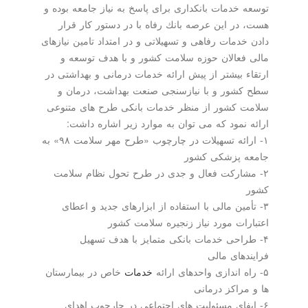
توسعه خدمات بانكداری برای پاسخ به نیاز جامعه بوده و
هست، در این عرصه بانك رفاه با در دستور كار قرار
دادن خدمات رفاهی و تسهیلاتی و در امتداد تامین نیازهای
مالی فعالان حوزه سلامت كشور و با هدف توسعه و
ارتقاء بیشتر از پیش ارائه خدمات درمانی و بهداشتی در
سطح كشور و با نیازسنجی صنعت بهداشت، درمان و
سلامت كشور از منظر خدمات بانكی طرح های متنوعی
ارائه نمود كه می توان به موارد زیر اشاره داشت:
۱- ارائه تسهیلات در چارچوب «طرح مهر سلامت ۹۸» به
جامعه پزشكی كشور
۲- مشاركت فعال و جدی در طرح تحول نظام سلامت
كشور
۳- تأمین مالی با استفاده از ابزارهای جدید و اعطای
اعتبارات مورد نیاز زنجیره سلامت كشور
۴- طراحی خدمات بانكی متمایز با هدف تسهیل
فرایندهای مالی
۵- راه اندازی واحدهای ارائه
خدمات
خاص در بیمارستان
ها و مراكز درمانی
۶- ایفای مسئولیت های اجتماعی در چارچوب اهدای