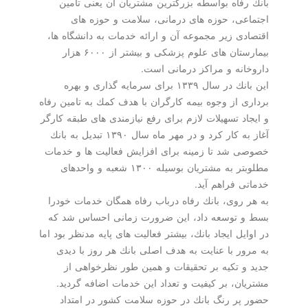
بانك رفاه بواسطه بزرگترین مشتریان آن یعنی تأمین
اجتماعی، حوزه های درمانی، سلامت و حوزه های
اقتصادی زیر مجموعه آن و ارائه خدمات به دانشگاه ها،
بیمارستان های علوم پزشكی و بیشتر از ۶۰۰۰ هزار
داروخانه و مراكز درمانی است.
این بانك در سال ۱۳۳۹ برای سرمایه گذاری و بهره
برداری از وجوه بیمه كارگران با هدف كمك به تامین رفاه
و ایجاد تسهیلات لازم برای رفع نیازمندی های طبقه كارگر
آغاز به كار كرد و در مهر ماه سال ۱۳۹۰ تبدیل به بانك
خصوصی شد تا زمینه برای افزایش فعالیت ها و خدمات
مطلوبتر به مشتریان بوسیله ۱۳۰۰ شعبه و واحدهای
خدماتی فراهم آید.
به هر روی، بانك رفاه درباب رفاه همگان خدمات خودرا
بسط و توسعه داد، این ضرورت زمانی احساس شد كه
در اوایل ایجاد بانك، بیشتر فعالیت های پایه مدنظر بود اما
به مرور با عنایت به هدف اصلی بانك هر روز با دیدی
جدید و تكیه بر تحقیقات و همین طور نظرخواهی از
مشتریان، بر كیفیت و تعداد این خدمات اضافه گردید.
حضور پر رنگ بانك در حوزه سلامت كشور در امتداد