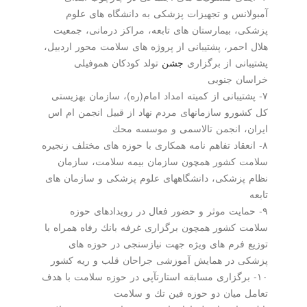
آمبولانس و تجهیزات پزشكی به دانشگاه های علوم
پزشكی، بیمارستان های تابعه، مراكز درمانی، جمعیت
هلال احمر، پشتیبانی از پروژه های سلامت محور اردبیل،
پشتیبانی از برگزاری
جشن
تولد كودكان هموفیلی
خراسان جنوبی
۷- پشتیبانی از كمیته امداد امام(ره)، سازمان بهزیستی
كل كشورو سازمانهای مردم نهاد از قبیل انجمن ام اس
ایران، انجمن تالاسمی و موسسه محك
۸- انعقاد تفاهم نامه همكاری با حوزه های مختلف زنجیره
سلامت كشور همچون سازمان بیمه سلامت، سازمان
نظام پزشكی، دانشگاه­های علوم پزشكی و سازمان های
تابعه
۹- حمایت موثر و حضور فعال در رویدادهای حوزه
سلامت كشور همچون برگزاری غرفه بانك رفاه همراه با
توزیع فرم های ویژه جهت نیازسنجی در حوزه های
پزشكی در همایش آموزشی جراحان قلب و ریه كشور
۱۰- برگزاری مسابقه استارت­آپی در حوزه سلامت با هدف
تعامل میان دو حوزه فین تك و سلامت