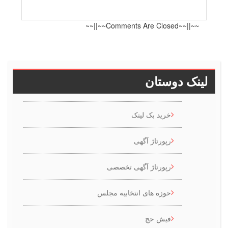
~~||~~Comments Are Closed~~||~~
ینک دوستان
خرید بک لینک
رپورتاژ آگهی
رپورتاژ آگهی تخصصی
حوزه های انتخابیه مجلس
فیش حج