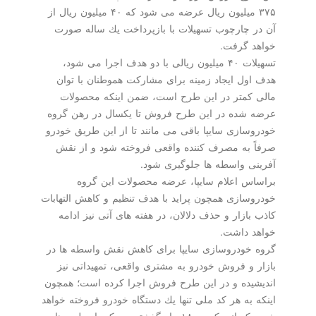
۳۷۵ میلیون ریال عرضه می شود كه ۴۰ میلیون ریال از
آن در چارچوب تسهیلات با بازپرداخت یك ساله صورت
خواهد گرفت.
تسهیلات ۴۰ میلیون ریالی با دو هدف اجرا می شود،
هدف اول ایجاد زمینه برای مشاركت هموطنان با توان
مالی كمتر در این طرح است، ضمن اینكه محصولات
عرضه شده در این طرح فروش تا یكسال در رهن گروه
خودروسازی سایپا باقی می مانند تا از این طریق خودرو
صرفاً به مصرف كننده واقعی فروخته شود و از نقش
آفرینی واسطه ها جلوگیری شود.
براساس اعلام سایپا، عرضه محصولات این گروه
خودروسازی همچون پراید با هدف تنظیم و كاهش التهابات
كاذب بازار و حذف دلالان، در هفته های آتی نیز ادامه
خواهد داشت.
گروه خودروسازی سایپا برای كاهش نقش واسطه ها در
بازار و فروش خودرو به مشتری واقعی، تمهیداتی نیز
اندیشیده و در این طرح فروش اجرا كرده است؛ همچون
اینكه به هر كد ملی تنها یك دستگاه خودرو فروخته خواهد