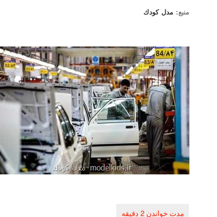
منبع:
مدل كودك
راهبری