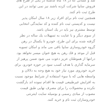
شد و كسانی كه در ۱۸ ماه گذشته در یكی از طرح های
فروش سایپا شركت كرده باشند نیز نمی توانند در این
طرح ثبت نام كنند.
همچنین ثبت نام برای افراد زیر ۱۸ سال امكان پذیر
نیست و كدپستی ثبت نام كننده و كد نمایندگی انتخابی
توسط مشتری نیز باید در یك استان باشد.
از سوی دیگر و با عنایت به تسهیلات یك ساله در نظر
گرفته شده برای این طرح، خودرو تا یكسال در رهن
گروه خودروسازی سایپا باقی می ماند و امكان تسویه
قبل از موعد و فك رهن به هیچ عنوان میسر نخواهد بود.
درانتها از هموطنان عزیز دعوت می شود ضمن پرهیز از
سرمایه گذاری با هدف كسب سود در حوزه خودرو، برای
خرید خودروی مورد نیاز خود به هیچ وجه به دلالان و
واسطه هایی كه با سوء استفاده از شرایط موجود نسبت
به افزایش غیرطبیعی قیمت ها اقدام نموده اند بازگشت
نكرده و محصولات را برای مصرف نهایی طبق قیمت
مصوب از مبادی رسمی و بوسیله سایت اینترنتی
خودروسازان ثبت نام و خرید كنند.