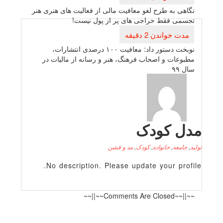
نوشته
نگاهی به طرح لغو معافیت مالی از فعالیت های هنری هنر
تجسمی فقط حراجی های پر از پول نیست!
نوبخت دستور داد: معافیت ۱۰۰ درصدی انتشارات،
مطبوعات و اصحاب فرهنگ، هنر و رسانه از مالیات در
سال ۹۹
دل کودک
لید
,
جامعه
,
خانواده
,
کودک
,
مد و فشن
No description. Please update your profile
~~||~~Comments Are Closed~~||~~