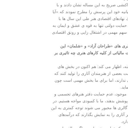
نشی صریح به این مساله نشان دادند و با
یانیه خود این پرسش را مطرح نمودند كه «آیا
ك نهادهای اقتصادی هنر طی این سال ها با
حمایت دولتی تنها به قوه ی عشق و ایمان به
و سهم مهمی در اشتغال زایی و رونق اقتصادی
الری های «طراحان آزاد» و «شلمان» این
یاتی از كلیه كارهای هنری چه تاثیری بر
ه، اظهار می كند: هم اكنون در بخش های
 بعضی از هنرمندان آثاری را تولید كنند كه
ی ندارند، اما برای ما بخش مهمی است چون
اید.
ط موجود، عدم حمایت دفتر هنرهای تجسمی و
را پوشش بدهند، ما با كمبودی مواجه هستیم. در
 گالری ها مجبور می شوند توجه كمتری به این
 آثاری را به نمایش بگذارند كه درآمدهای
ارد.