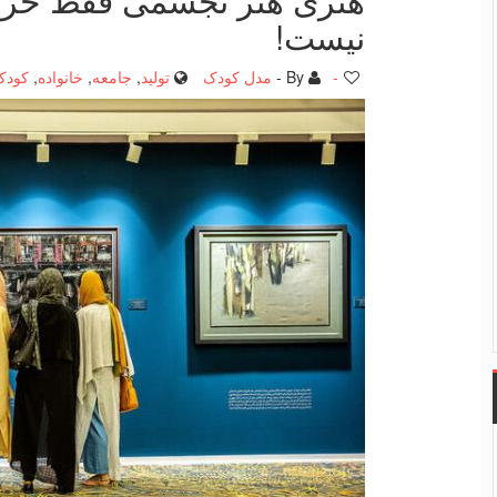
نیست!
-
By -
مدل کودک
تولید
,
جامعه
,
خانواده
,
کودک