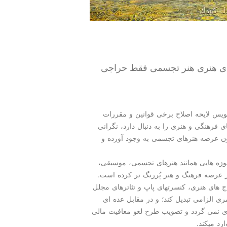
های هنری هنر تجسمی فقط حراجی
ویس لایحه اصلاح برخی قوانین و مقررات
ی فرهنگی و هنری را به دنبال دارد، نگرانی
ون عرصه هنرهای تجسمی به وجود آورده و
وزه هایی همانند هنرهای تجسمی، موسیقی،
 در عرصه فرهنگ و هنر پُررنگ تر كرده است.
ج های هنری، كنسرتهای پاپ و تئاترهای مجلل
ری الزامی تبدیل كند؛ و در مقابل عده ای
ری نمی گردد و تصویب طرح لغو معافیت مالی
رد میكند.