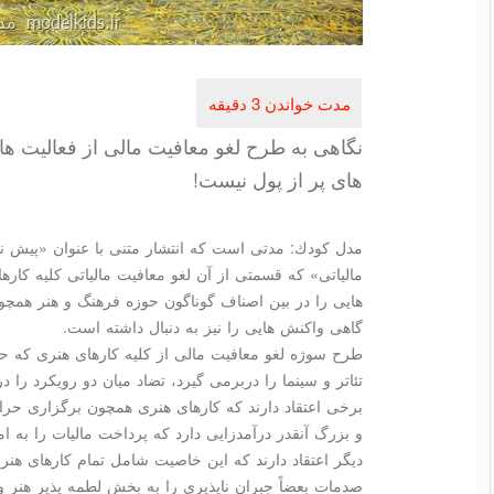
نگاهی به طرح لغو معافیت مالی از فعالیت 
های پر از پول نیست!
مدل كودك: مدتی است كه انتشار متنی با عنوان «پیش ن
مالیاتی» كه قسمتی از آن لغو معافیت مالیاتی كلیه كارها
هایی را در بین اصناف گوناگون حوزه فرهنگ و هنر همچ
گاهی واكنش هایی را نیز به دنبال داشته است.
طرح سوژه لغو معافیت مالی از كلیه كارهای هنری كه ح
تئاتر و سینما را دربرمی گیرد، تضاد میان دو رویكرد را
برخی اعتقاد دارند كه كارهای هنری همچون برگزاری حرا
و بزرگ آنقدر درآمدزایی دارد كه پرداخت مالیات را به ام
دیگر اعتقاد دارند كه این خاصیت شامل تمام كارهای هن
صدمات بعضاً جبران ناپذیری را به بخش لطمه پذیر هنر وا