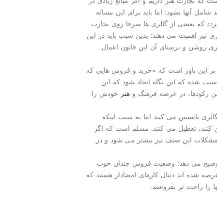
ت كه تجارت هنر داریم و اگر مبالغ زیادی در
امل آنها بشود؛ اما باید برای این مساله
گردد كه بعضی از گالری ها صرفا روی تجارت
ری نیز اهمیت می دهند؛ بدین سبب باید در این
ری روشن و برمبنای آن این قانون اعمال
بر این باور است كه «خرید و فروش هایی كه
ب شده كه این نگاه ایجاد شود كه این
ین ركودها، در عرصه فرهنگ و
هنر
خودش را
گالری تاسیس می كنند اما به سبب اینكه
ین كنند، تعطیل می كنند. مسلم است كه اگر
 مشكلات این صنف نیز بیشتر می شود و در
توضیح می دهد: وضعیت فروش چندان خوب
رصه شده اند دنبال كارهای امضادار هستند كه
ها را راحت تر بفروشند.