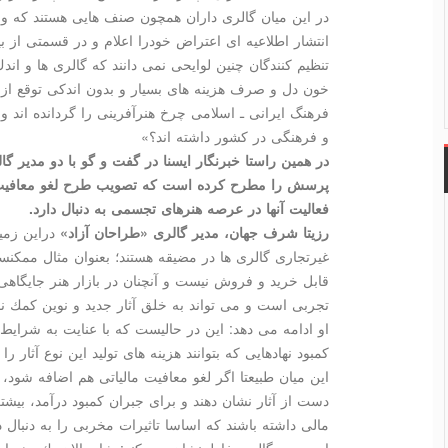
در این میان گالری داران همچون صنف هایی هستند كه واك
انتشار اطلاعیه ای اعتراض خودرا اعلام و در قسمتی از ب
تنظیم كنندگان چنین لوایحی نمی دانند كه گالری ها و اند
خون دل و صرف هزینه های بسیار و بدون اندكی توقع از 
فرهنگ ایرانی ـ اسلامی چرخ هنرآفرینی را گردانده اند 
و فرهنگی در كشور داشته اند؟»
در همین راستا خبرنگار ایسنا در گفت و گو با دو مدیر گ
پرسش را مطرح كرده است كه تصویب طرح لغو معافیت مال
فعالیت آنها در عرصه هنرهای تجسمی به دنبال دارد.
رزیتا شرف جهان، مدیر گالری «طراحان آزاد»
دراین زمین
غیرتجاری گالری ها در مضیقه هستند؛ بعنوان مثال ممكنست
قابل خرید و فروش نیست و آنچنان در بازار هنر جایگاه
تجربی است و می تواند به خلق آثار جدید و نوین كمك نم
او ادامه می دهد: این در حالیست كه با عنایت به شرای
كمبود نهادهایی كه بتوانند هزینه های تولید این نوع آثار 
این میان طبیعتا اگر لغو معافیت مالیاتی هم اضافه شود،
دست از آثار نشان دهند و برای جبران كمبود درآمد، بیشتر
مالی داشته باشند كه اساسا تاثیرات مخربی را به دنبال د