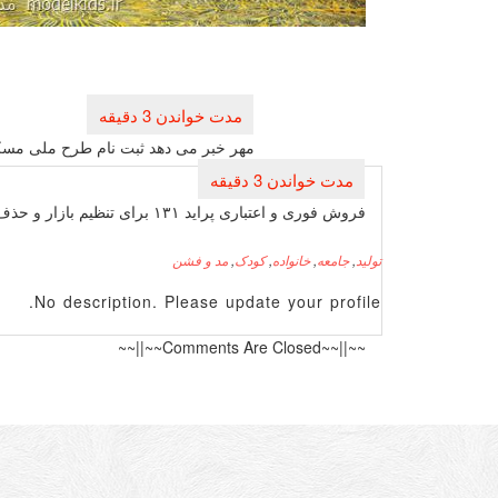
راهبری
نوشته
مهر خبر می دهد ثبت نام طرح ملی مسك
فروش فوری و اعتباری پراید ۱۳۱ برای تنظیم بازار و حذف نقش واسطه ها
تولید
,
جامعه
,
خانواده
,
کودک
,
مد و فشن
No description. Please update your profile.
~~||~~Comments Are Closed~~||~~