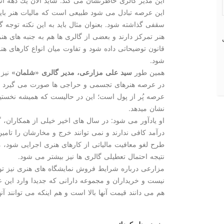
این مدیر گالری خاطرنشان می كند: شاید الان یك دهه اس
این عرصه تبادل می شود طبیعی است كه مالیات هنر باید ش
سقفی گذاشته شود. بعنوان مثال باید به این نكته توجه 
هنر تمركز دارند و بعضی از گالری ها هم به جنبه های هن
قانون توضیحاتی داده شود و تفاوت میان انواع كارهای هن
شود.
همین طور
سید علی مزارعی، مدیر گالری «شلمان»
نیز 
در عرصه هنرهای تجسمی و حراجی ها صورت می گیرد سب
عرصه پُر از پول است؛ این در حالیست كه همیشه نخست
نشان میدهد.
او یادآور می شود: در سال های اخیر خیلی از همكاران، 
درآمد كافی ندارند و نمی توانند خرج و مخارشان را تام
طرح لغو معافیت مالیاتی از كارهای هنری اجرایی شود،
نتیجه احتمال تعطیلی گالری ها نیز بیشتر می شود.
مزارعی درباره شرایط فروش نمایشگاه های هنری نیز 
نیست و خریداران و مجموعه دارانی كه جدیدا وارد این ع
هم می دانند قیمت آنها بالا است و هم اینكه می توانند آن