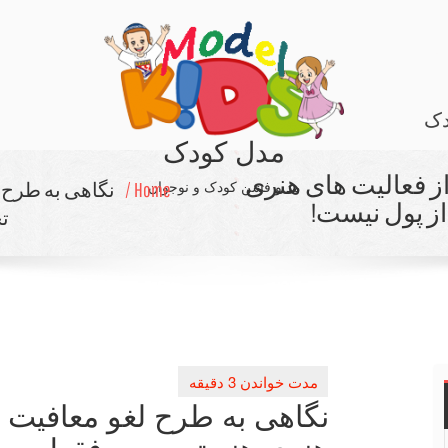
دک
مدل کودک
ز فعالیت های هنری
مد و فشن کودک و نوجوان
Home /
نگاهی به طرح ل
ز پول نیست!
ت
نگاهی به طرح لغو معافیت م
هنری هنر تجسمی فقط حراج