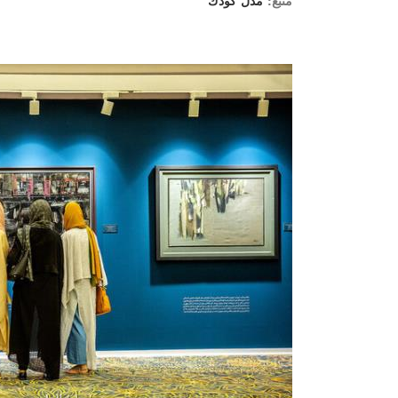
منبع:
مدل كودك