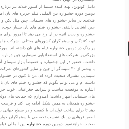
دانیل كوتونن، تهیه كننده سینما از كشور فنلاند نیز دربا
دومین دوره جشنواره بین المللی فیلم جزیره های نان اظ
فنلاندی در سایر جشنواره های سینمایی چین مثل پكن و 
چین آشنایی داشتم. جشنواره فیلم های نان بسیار خوب،
جشنواره و دیدن آنچه در آن رخ می دهد تا امروز برای م
تهیه كنندگان و سینماگران كشورهای مختلف، شركت ها و
پر رنگ در دومین جشنواره فیلم های نان داشته اند. مورگا
بزرگترین شركت های استعدادیابی سینمایی چین درباره 
داشت: حضور در این جشنواره و خصوصاً بازار سینمای آن
با بیشتر از ۳۰ سینماگر از چین و سایر كشورهای 
سینمایی مشترك صحبت كرده ام. من تا كنون در جشنوار
داشته ام و می توانم بگویم كه جشنواره فیلم های نان با
اشاره به موقعیت مناسب و شرایط جغرافیایی خوب جزیره
های سینمایی اظهار داشت: امیدوارم كه حمایت های دولت 
جشنواره همچنان به همین شكل ادامه پیدا كند و فرصت ها
دهد تا برای ساخت تولیدات با كیفیت و در سطح جهانی به
اصغر فرهادی در یك نشست تخصصی با سینماگران جوان و 
صحبت خواهدنمود. دومین دوره
جشنواره