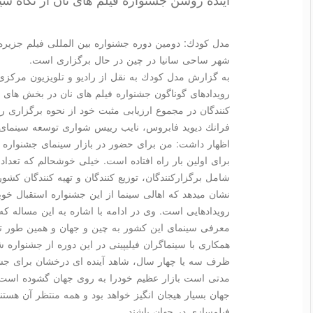
شهر ساحی سانیا در چین در حال برگزاری است.
رویدادهای گوناگون جشنواره فیلم های نان در بخش های 
فرانك دیوید فابروس، نایب رییس شواری توسعه سینمای ف
اظهار داشت: من برای حضور در بازار سینمای جشنواره های
برای اولین بار راه افتاده است. خیلی خوشحالم كه تعد
شامل برگزاركنندگان، توزیع كنندگان و تهیه كنندگان كشور
نشان میدهد كه اهالی سینما از این جشنواره استقبال خوب
رویدادهایی است. وی در ادامه با اشاره به این مساله ك
معرفی سینمای این كشور به چین و جهان و همین طور ترغ
همكاری با سینماگران فیلیپینی در این دوره از جشنوار
ظرف سه یا چهار سال، شاهد آینده ای درخشان برای جشنو
مدتی است بازار عظیم خودرا به روی جهان گشوده است و
جهان بسیار هیجان انگیز خواهد بود و همه منتظر آن هستند
فیلمسازی در جهان باشند.