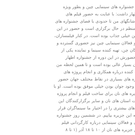
ره جشنواره های سینمایی چین و بطور ویژه
هار داشت: با عنایت به حضور فیلم های
شانگهای من تا حدودی با فضای جشنواره های
 منظم در حال برگزاری است و حضور در این
ن خیلی جذاب بوده است. در كنار فیلمسازان،
 فعالان سینمایی چین نیز حضوری گسترده و
ن چن، تهیه كننده سینما و نماینده یكی از
حضورش در این دوره از جشنواره اظهار
 بسیار عالی بوده است و تا همین لحظه من
شركت كننده درباره همكاری و انجام پروژه های
ه های بسیاری در نقاط مختلف جهان حضور
 وجود جوان بودن خیلی موفق بوده است. او با
 های نان برای ساخت فیلم و انجام پروژه
استان های نان و سایر برگزاركنندگان این
ی بیشتری را در اختیار ما سینماگران قرار
 این جزیره بیاییم. در ششمین روز جشنواره
فعالان سینمایی درباره كارگردانی فیلم
بین المللی فیلم جزیره های نان از ۱۰ تا ۱۸ آذر (۱ تا ۸