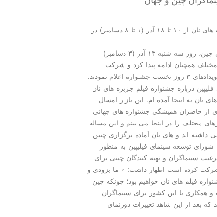
مدل كودك: دومین دوره جشنواره بین المللی فیلم جزیره های نان از ۱۰ تا ۱۸ آذر (۱ تا ۸ دسامبر) در
به گزارش مدل كودك به نقل از رادیو و تلویزیون مركزی چین، روز سه شنبه ۱۳ آذر (۳ دسامبر)
مختلف همچنان ادامه پیدا كرد و شركت
كنندگان در مجموع ارزیابی مثبت خود از نحوه برگزاری رویدادهای ۳ روز نخست جشنواره اعلام نمودند.
لیپین درباره جشنواره فیلم جزیره های نان
 نان به اینجا آمده ام. این بازار امسال
ادی از حاضران همیشگی جشنواره های جهانی
های مختلف را در اینجا می بینم و این مساله
ی داشته اند و های نان آماده برگزاری چنین
ه شورای توسعه سینمای فیلیپین به منظور
یب سینماگران و تهیه كنندگان چینی برای
ه شركت كرده است اظهار داشت: « ما بزودی و
اره فیلم های نان خواهیم بود؛ چونكه چین
 همكاری با این كشور برای سینماگران
 كه بعد از این شاهد تغییرات دورنمای