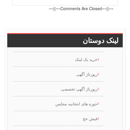
~~||~~Comments Are Closed~~||~~
ینک دوستان
خرید بک لینک
رپورتاژ آگهی
رپورتاژ آگهی تخصصی
حوزه های انتخابیه مجلس
فیش حج