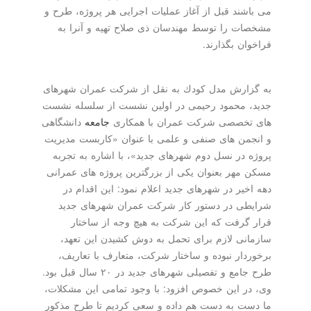
می باشند قبل از آغاز عملیات اجرایی هر پروژه، طرح و
مشخصات را توسط مهندسان ذی صلاح تهیه و آنرا به
فراخوان بگذارند.
به گزارش مدل كودك به نقل از شركت عمران شهرهای
جدید، محمود رحیمی در اولین نشست از سلسله نشست
های تخصصی شركت عمران با همكاری
جامعه
دانشگاهی
و انجمن های صنفی و علمی با عنوان «كاربست مدیریت
پروژه در نسل دوم شهرهای جدید»، با اشاره به تجربه
مسكن مهر بعنوان یكی از بزرگترین پروژه های عمرانی
دهه اخیر در شهرهای جدید اعلام نمود: این اقدام در
شرایطی در دستور كار شركت عمران شهرهای جدید
قرار گرفت كه این شركت به هیچ وجه از ساختار
سازمانی لازم برای تحمل به دوش كشیدن این تعهد،
برخوردار نبوده و ساختار شركت، متعارف با تعاریف،
طرح جامع و تفصیلی شهرهای جدید در ۲۰ سال قبل بود.
وی، در این خصوص افزود: با وجود تمامی این مشكلات،
ما دست به دست هم داده و سعی كردیم تا طرح مذكور