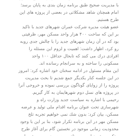
با مدیریت صحیح طبق برنامه زمان بندی به پایان برسد؛
امام همچنان شاهد مشكلاتی در بعضی از پروژه های این
طرح هستیم.
عضو هیئت مدیره شركت عمران شهرهای جدید با تاكید
بر این كه ساخت ۴۰۰ هزار واحد مسكن مهر، ظرفیتی
بود كه در آن زمان شهرهای جدید را با چالش جدی روبه
رو كرد، اظهار داشت: اهمیت و لزوم این مسئله را
افرادی درك می كنند كه تابحال حداقل ۱۰۰ واحد
مسكونی را ساخته و به سرانجام رسانده اند.
این مقام مسئول در ادامه سخنان خود اشاره كرد: امروز
در این جلسه كنار یكدیگر جمع شدیم تا بحث مدیریت
پروژه را از زوایای گوناگون بررسی نموده و خروجی آنرا
در پروژه های نسل دوم شهرهایمان به كار گیریم.
رحیمی با اشاره به سیاست جدید وزارت راه و
شهرسازی تحت عنوان برنامه اقدام ملی تولید و عرضه
مسكن، بیان كرد: بدون شك نمی خواهیم تجربه تلخ
مسكن مهر در این برنامه تكرار شود، بنا بر این با وجود
محدودیت زمانی موجود در نخستین گام برای آغاز طرح
مذكور، پیشبرد امور برمبنای پروسه مدیریت پروژه را