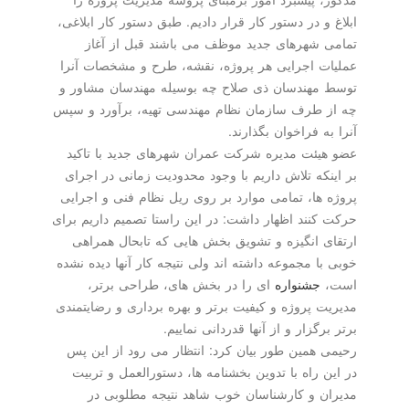
ابلاغ و در دستور كار قرار دادیم. طبق دستور كار ابلاغی،
تمامی شهرهای جدید موظف می باشند قبل از آغاز
عملیات اجرایی هر پروژه، نقشه، طرح و مشخصات آنرا
توسط مهندسان ذی صلاح چه بوسیله مهندسان مشاور و
چه از طرف سازمان نظام مهندسی تهیه، برآورد و سپس
آنرا به فراخوان بگذارند.
عضو هیئت مدیره شركت عمران شهرهای جدید با تاكید
بر اینكه تلاش داریم با وجود محدودیت زمانی در اجرای
پروژه ها، تمامی موارد بر روی ریل نظام فنی و اجرایی
حركت كنند اظهار داشت: در این راستا تصمیم داریم برای
ارتقای انگیزه و تشویق بخش هایی كه تابحال همراهی
خوبی با مجموعه داشته اند ولی نتیجه كار آنها دیده نشده
است،
جشنواره
ای را در بخش های، طراحی برتر،
مدیریت پروژه و كیفیت برتر و بهره برداری و رضایتمندی
برتر برگزار و از آنها قدردانی نماییم.
رحیمی همین طور بیان كرد: انتظار می رود از این پس
در این راه با تدوین بخشنامه ها، دستورالعمل و تربیت
مدیران و كارشناسان خوب شاهد نتیجه مطلوبی در