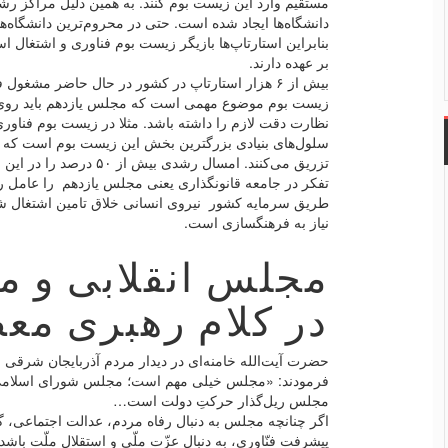
مستقیم وارد این زیست بوم کنند. به همین دلیل مراکز رشد
دانشگاه‌ها ایجاد شده است. حتی در محروم‌ترین دانشگاه‌ها 
بنابراین استارتاپ‌ها بازیگر زیست بوم فناوری و اشتغال 
بر عهده دارند.
بیش از ۶ هزار استارتاپ در کشور در حال حاضر مشغو
زیست بوم موضوع مهمی است که مجلس یازدهم باید روی ان
نظارت دقت لازم را داشته باشد. مثلا در زیست بوم فناوری
سلول‌های بنیادی بزرگترین بخش این زیست بوم است که نس
تزریق می‌کنند. امسال رشدی 
تفکر در جامعه قانونگذاری یعنی مجلس یازدهم را عامل رو
طریق سرمایه کشور نیروی انسانی خلاق تامین اشتغال شده و
نیاز به فرهنگسازی است.
مجلس انقلابی و مط
در کلام رهبری مع
حضرت آیت‌الله خامنه‌ای در دیدار مردم آذربایجان شرقی 
فرمودند: «مجلس خیلی مهم است؛ مجلس شورای اسلامی جا
مجلس ریل‌گذار حرکتِ دولت است…
اگر چنانچه مجلس به دنبال رفاه مردم، عدالت اجتماعی، 
پیشرفت فنّاوری، به دنبال عزّت ملّی و استقلال ملّت باشد