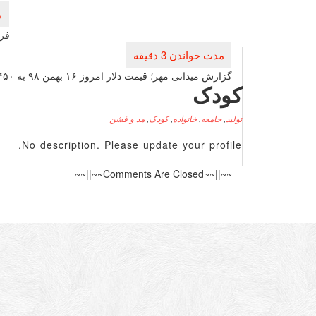
راهبری
نوشته
فرا
گزارش میدانی مهر؛ قیمت دلار امروز ۱۶ بهمن ۹۸ به ۱۳۴۵۰ هزار تومان رسید
کودک
تولید
,
جامعه
,
خانواده
,
کودک
,
مد و فشن
No description. Please update your profile.
~~||~~Comments Are Closed~~||~~