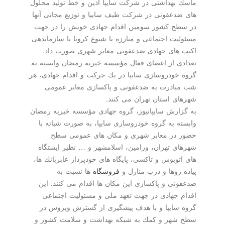
ماسك بهداشتی در شركت سایپا آذین و خط تولید محلول
های ضدعفونی در شركت طیف سایپا و توزیع مجانی آنها
در سطح كشور سومین اقدام جهادی خویش را در جهت
مسئولیت اجتماعی و مبارزه با شیوع كرونا با سازماندهی
اكیپ های جهادی ضدعفونی معابر شهری صورت داد.
تعدادی از اعضای فعال مؤسسه خیریه رمضان وابسته به
گروه خودروسازی سایپا در یك حركت و اقدام جهادی، هر
شب مبادرت به ضدعفونی و پاكسازی معابر عمومی
شهرهای استان تهران می كنند.
به گزارش سایپانیوز، گروه جهادی مؤسسه خیریه رمضان
وابسته به گروه خودروسازی سایپا، به صورت شبانه با
حضور در معابر شهری و مكان های عمومی سطح
شهرهای تهران، ورامین، اسلامشهر و … نظیر ایستگاه
های اتوبوس و تاكسی، پایگاه های خودپرداز عابربانك ها،
پیاده روها و درب منازل و
فروشگاه
ها نسبت به
ضدعفونی و پاكسازی این مكان ها اقدام می كنند. این
اقدام جهادی در جهت تعهد ملی و مسئولیت اجتماعی
گروه سایپا و با هدف پیشگیری از گسترش ویروس در
سطح شهر و كمك به شبكه بهداشت و سلامت كشور و