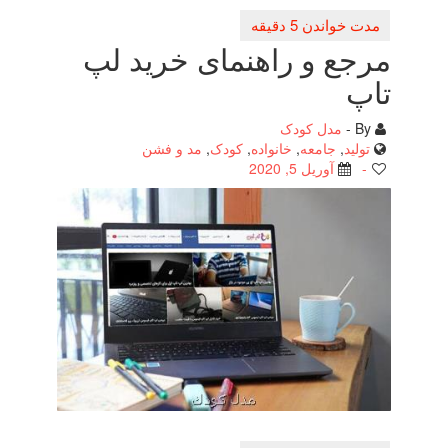
مرجع و راهنمای خرید لپ
تاپ
By -
مدل کودک
تولید
,
جامعه
,
خانواده
,
کودک
,
مد و فشن
-
آوریل 5, 2020