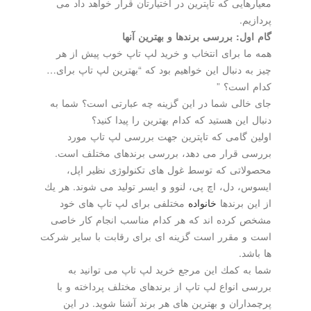
معیارهایی كه تاپترین در اختیارتان قرار خواهد داد می
پردازیم.
گام اول: بررسی برندها و بهترین آنها
همه ما برای انتخاب و خرید لپ تاپ خوب پیش از هر
چیز به دنبال این خواهیم بود كه “بهترین لپ تاپ برای…
كدام است؟ ”
جای خالی شما در این گزینه چه عبارتی است؟ شما به
دنبال این هستید كه كدام بهترین را پیدا كنید؟
اولین گامی كه تاپترین جهت بررسی لپ تاپ مورد
بررسی قرار می دهد، بررسی برندهای مختلف است.
محصولاتی كه توسط غول های تكنولوژی نظیر اپل،
ایسوس، دل، اچ پی، لنوو و ایسر تولید می شوند. هر یك
از این برندها
خانواده
مختلفی برای لپ تاپ های خود
مشخص كرده اند كه هر كدام مناسب انجام كار خاصی
است و مقرر است گزینه ای برای رقابت با سایر شركت
ها باشد.
شما به كمك این مرجع خرید لپ تاپ می توانید به
بررسی انواع لپ تاپ از برندهای مختلف پرداخته و با
پرچمداران و بهترین های هر برند آشنا شوید. در این