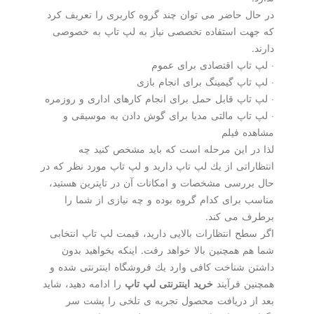
در حال حاضر می توان چند گروه كاربری را تعریف كرد
كه جهت استفاده تخصصی نیاز به لپ تاپ به خصوصی
دارند.
· لپ تاپ اقتصادی برای عموم
· لپ تاپ گیمینگ برای انجام بازی
· لپ تاپ قابل حمل برای انجام كارهای اداری و روزمره
· لپ تاپ مالتی مدیا برای گوش دادن به موسیقی و
مشاهده فیلم
لذا در این مرحله است كه باید مشخص كنید چه
انتظاراتی از یك لپ تاپ دارید و لپ تاپ مورد نظر كه در
حال بررسی مشخصات و امكانات آن در تاپترین هستید،
مناسب برای كدام گروه بوده و چه نیازی از شما را
برطرف می كند.
اگر سطح انتظارات بالایی دارید، قیمت لپ تاپ انتخابی
شما هم همچنین بالا خواهد رفت. اینكه بخواهید بدون
داشتن شناخت كافی وارد یك فروشگاه اینترنتی شده و
همچنین فرآیند
خرید اینترنتی لپ تاپ
را ادامه دهید، شاید
بعد از دریافت محصول تجربه ی تلخی را پشت سر