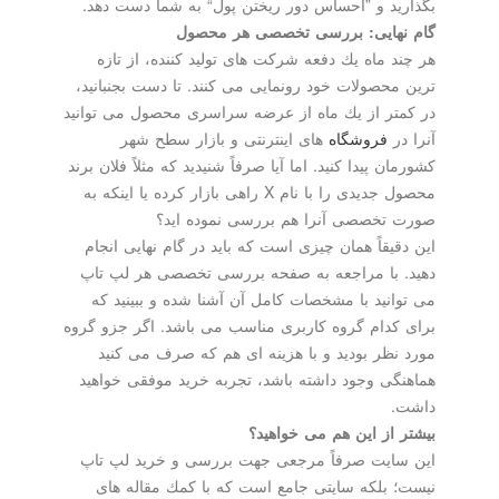
بگذارید و ”احساس دور ریختن پول“ به شما دست دهد.
گام نهایی: بررسی تخصصی هر محصول
هر چند ماه یك دفعه شركت های تولید كننده، از تازه
ترین محصولات خود رونمایی می كنند. تا دست بجنبانید،
در كمتر از یك ماه از عرضه سراسری محصول می توانید
آنرا در
فروشگاه
های اینترنتی و بازار سطح شهر
كشورمان پیدا كنید. اما آیا صرفاً شنیدید كه مثلاً فلان برند
محصول جدیدی را با نام X راهی بازار كرده یا اینكه به
صورت تخصصی آنرا هم بررسی نموده اید؟
این دقیقاً همان چیزی است كه باید در گام نهایی انجام
دهید. با مراجعه به صفحه بررسی تخصصی هر لپ تاپ
می توانید با مشخصات كامل آن آشنا شده و ببینید كه
برای كدام گروه كاربری مناسب می باشد. اگر جزو گروه
مورد نظر بودید و با هزینه ای هم كه صرف می كنید
هماهنگی وجود داشته باشد، تجربه خرید موفقی خواهید
داشت.
بیشتر از این هم می خواهید؟
این سایت صرفاً مرجعی جهت بررسی و خرید لپ تاپ
نیست؛ بلكه سایتی جامع است كه با كمك مقاله های