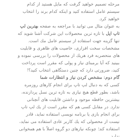
مرحله تصمیم خواهید گرفت كه مایل هستید از كدام
سیستم عامل استفاده كنید و اینكه كدام برند را انتخاب
خواهید كرد.
به عنوان مثال می توانید با مراجعه به صفحه
بهترین لپ
تاپ اپل
با تازه ترین محصولات این شركت آشنا شوید كه
تنها گزینه جهت استفاده از سیستم عامل مك است.
مشخصات سخت افزاری، خاصیت های ظاهری و قابلیت
های منحصربه فرد هریك از محصولات را بررسی نموده و
ببینید كه آیا برمبنای نیاز و پولی كه مقرر است پرداخت
كنید، ضرورتی دارد كه چنین دستگاهی انتخاب كنید؟!
گام دوم: مشخص كردن نیاز و انتظارات شما
كسی كه به دنبال لپ تاپ برای انجام كارهای روزمره
باشد، بطور قطع هیچ نیازی به تازه ترین نسل پردازنده،
بیشترین حافظه موجود و داشتن قابلیت های آنچنانی
ندارد. در مقابل كسی هم كه مقرر است از یك لپ تاپ
برای انجام بازی یا برنامه نویسی استفاده نماید، قادر
نیست از محصولی كه یك كاربر عادی استفاده می نماید،
استفاده كند؛ چونكه نیازهای دو گروه اصلاً با هم همخوانی
ندارد.