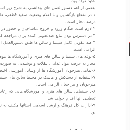
تاکید کرده بود.
بعضی از اهم دستورالعمل های بهداشتی به شرح زیر اس
درصد مجاز است.
۲-لازم است هنگام ورود و خروج تماشاچیان و حضور در سالن انتظار، فاصله گذاری ایمن رعایت شود.
۳-در دسترس بودن مایع ضدعفونی کننده برای مراجعه کنندگان الزامی است.
۴-ضد عفونی کامل سینما و سالن ها طبق دستورالعمل ا
الزامی است.
۵-بوفه های سینما و سالن های هنری و آموزشگاه ها مو
مجاز به عرضه مواد غذایی، تنقلات و نوشیدنی به صورت ف
۶-تمامی هنرجویان آموزشگاه ها از وسایل آموزشی اختصاصی استفاده کنند.
۷-استفاده از دستکش و ماسک در محیط سالن های سینمای
هنرجویان و مراجعان الزامی است.
۸-با سینماها، سالن های هنری و آموزشگاه هایی که رعای
تعطیلی آنها اقدام خواهد شد.
۹-ادارات کل فرهنگ و ارشاد اسلامی استانها مکلف به ن
بود.