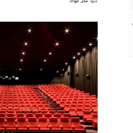
منبع:
مدل كودك