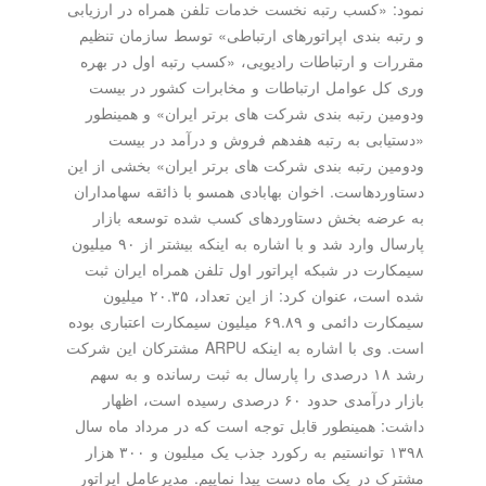
نمود: «کسب رتبه نخست خدمات تلفن همراه در ارزیابی
و رتبه بندی اپراتورهای ارتباطی» توسط سازمان تنظیم
مقررات و ارتباطات رادیویی، «کسب رتبه اول در بهره
وری کل عوامل ارتباطات و مخابرات کشور در بیست
ودومین رتبه بندی شرکت های برتر ایران» و همینطور
«دستیابی به رتبه هفدهم فروش و درآمد در بیست
ودومین رتبه بندی شرکت های برتر ایران» بخشی از این
دستاوردهاست. اخوان بهابادی همسو با ذائقه سهامداران
به عرضه بخش دستاوردهای کسب شده توسعه بازار
پارسال وارد شد و با اشاره به اینکه بیشتر از ۹۰ میلیون
سیمکارت در شبکه اپراتور اول تلفن همراه ایران ثبت
شده است، عنوان کرد: از این تعداد، ۲۰.۳۵ میلیون
سیمکارت دائمی و ۶۹.۸۹ میلیون سیمکارت اعتباری بوده
است. وی با اشاره به اینکه ARPU مشترکان این شرکت
رشد ۱۸ درصدی را پارسال به ثبت رسانده و به سهم
بازار درآمدی حدود ۶۰ درصدی رسیده است، اظهار
داشت: همینطور قابل توجه است که در مرداد ماه سال
۱۳۹۸ توانستیم به رکورد جذب یک میلیون و ۳۰۰ هزار
مشترک در یک ماه دست پیدا نماییم. مدیرعامل اپراتور