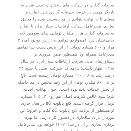
سرمایه گذاری در شرکت های دیجیتال و تبدیل شدن به
بازیگر مهمی در عرصه سرمایه گذاری های خطرپذیر
هستیم تا در نهایت بتوانیم درآمد پیشبینی شده را محقق
سازیم. مدیرعامل شرکت ارتباطات سیار ایران با اشاره
به سرمایه گذاری هزار میلیارد تومانی برای سومین لایه،
خاطرنشان کرد: امیدواریم بتوانیم به ارزش بوجود آمده ۳
هزار و ۶۰۰ میلیارد تومانی از این بخش دست پیدا نماییم.
مدیرعامل همراه اول همینطور ضمن مروری بر
دستاوردهای مالی شرکت ارتباطات سیار ایران در سال
۱۳۹۸ اظهار داشت: درآمد کل شرکت اصلی با حدود ۲۳
درصد رشد به ۱۸، ۱۲۰ میلیارد تومان رسیده است. بالغ
بر ۸، ۸۰۰ میلیارد تومان از این رقم مختص درآمد حاصله
از بخش خدمات داده بوده است. اخوان بهابادی اضافه
کرد: سود خالص شرکت اصلی هم روی ۳، ۶۰۵ میلیارد
تومان قرار گرفته است.
لانچ پایلوت ۵G در سال جاری
او همینطور از برنامه لانچ پایلوت ۵G گفت و افزود: این
مورد را برای سالجاری در دستور کار داریم، اما بهره
برداری تجاری از آن در سال ۱۴۰۲ خواهد بود. مدیرعامل
اپراتور اول تلفن همراه با اشاره به اینکه ارزش بازار