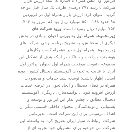
شرکت با رشد ۲۷۷ درصدی ظرف یک سال قبل مواجه
گردید، عنوان کرد: ارزش بازار همراه اول در فروردین
۹۸ حدود ۱۸۸، ۵۵۰ میلیارد ریال بود که امروز به ۷۰۶،
۷۵۲ میلیارد ریال رسیده است.
ورود شرکت های
زیرمجموعه همراه اول به بورس
اخوان بهابادی در بخش
دیگری از سخنانش، به تشریح برنامه برخی شرکت های
زیرمجموعه همراه اول نظیر «همراه کسب وکارهای
هوشمند» پرداخت و با تاکید بر اینکه هدف از تشکیل این
مجموعه «تقویت موقعیت همراه اول بعنوان اپراتور اول
ایران با عنایت به تحولات اکوسیستم دیجیتال کشور» بوده
است، اظهار داشت: توسعه سبد خدمات و محصولات
همراه در فضای دیجیتال و ایجاد تحول در عرضه خدمات
ارزش افزوده کنونی، توانمندسازی بازیگران اکوسیستم
دیجیتال مطابق با چشم انداز این اپراتور و توسعه و
پشتیبانی از تولیدکنندگان محتوای داخلی قسمتی دیگر از
اهداف ترسیمی برای این شرکت است. مدیرعامل
شرکت ارتباطات سیار ایران تصریح کرد: به واسطه این
شرکت می خواهیم برای مشتریان خود تجربه ای از