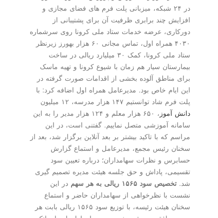
در ۲۴ شبکه، میزبانی پلت فرم های فضای مجازی و
افزایش چند برابری ظرفیت آن برای پشتیبانی از
دورکاری، عرضه خدمات ستاد ملی کرونا روی سرشماره
۴۰۳۰ همراه اول، تماس مجانی ۶۰ هزار بهورز زیرنظر
ستاد ملی کرونا، کمک ۳۰ میلیارد ریالی در ساخت
بیمارستان سیار هم زمان با شیوع کرونا و تهیه ماسک
برای مناطق آلوده بخشی از اقدامات صورت گرفته در
این ایام خاص بود. مدیرعامل همراه اول اضافه کرد: با
پلت فرم شاد توانستیم ۱۴۷ هزار مدرسه، ۱۲ میلیون
دانش آموز
، ۶۵۰ هزار معلم و ۱۲۴ هزار مدیر را به این
سامانه آموزشی متصل نماییم. گفتنی است، در این
مراسم که با تاکید بیشتر بر بعد آنلاین برگزار شد، بعد از
سخنان رئیس مجمع، مدیرعامل و استماع گزارش
حسابرس و نظرات سهامداران؛ درباره تعیین سود
تقسیمی، پاداش و حق جلسه هیئت مدیره تصمیم گیری
شد.
تخصیص سود ۱۵۶۵ ریالی به هر سهم
در این
نشست با نظرخواهی از سهامداران حاضر و استماع
سخنان هیئت رئیسه، با توزیع سود ۱۵۶۵ ریالی بابت هر
سهم موافقت و مقرر شد سود سهامداران از راه بانک