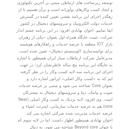
توسعه زیرساخت های ارتباطی مبتنی بر آخرین تکنولوژی
و ایجاد کسب وکارهای نوآورانه است و برآن هستیم تا از
رهگذر اجرای این برنامه نقشی تعیین کننده در گسترش
خدمات دولت الکترونیک و سرویسهای دیجیتال در کشور
ایفا نماییم. اخوان بهابادی افزود: در این برنامه چشم انداز
شرکت، تثبیت جایگاه همراه اول بعنوان «یکی از رهبران
بازار ICT منطقه با عرضه خدمات و راهکارهای هوشمند
برای توانمندسازی اکوسیستم دیجیتال» تعیین شده است.
مدیرعامل شرکت ارتباطات سیار ایران همینطور با اشاره
به جایگاه این برنامه پنج ساله خاطرنشان کرد: در جهت
اجرای این برنامه سه لایه کسب وکار را در نظر گرفته
ایم که به «کسب وکار اصلی» اپراتور اشاره دارد و
بعنوان Core شناخته می شود و مبتنی بر عرضه خدمات
صوت و پیامک، دیتا و سرویسهای دیجیتال به مشترکان
است. وی افزود: لایه نزدیک به کسب وکار اصلی (Near
core) هم به عرضه خدمات سازمانی، اینترنت اشیاء و
عرضه خدمات مدیریت شده شرکتی اشاره می کند.
اخوان بهابادی همینطور اظهار داشت: اما در لایه سوم که
با عنوان Beyond core شناخته می شود، به دنبال