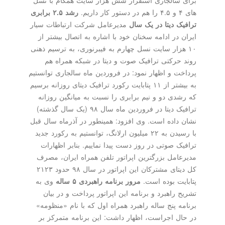
های ۴ و ۴.۵ را هم در دستور کار داریم.
رشد ۲.۵ برابری
ترافیک دیتا در یک سال
مدیرعامل شرکت ارتباطات سیار
ایران در ادامه سخنان خود با اشاره به اتصال بیشتر از
۱۰ هزار سایت نسل چهارم به فیبرنوری، به ترسیم ذهنی
روند حرکتی ترافیک صوت و دیتا در شبکه همراه هم
پرداخت و اظهار نمود: در فروردین ماه سالجاری توانستیم
به بیشتر از ۱۱ پتابایت رکورد ترافیک دیتای روزانه برسیم
که رشدی دو و نیم برابری را نسبت به میانگین روزانه
ترافیک دیتا در فروردین ماه سال ۹۸ (یک سال گذشته)
نشان داده است. وی افزود: همینطور در آذرماه سال قبل
با رسیدن به ۲۲ میلیون ارلانگ، توانستیم به رکورد جدید
ترافیک صوتی در روز دست پیدا نماییم. بنابر اظهارات
مدیرعامل بزرگترین اپراتور تلفن همراه ایران، مصرف
کل دیتای مشترکان این اپراتور در سال ۹۸ حدود ۲۱۲۳
پتابایت بوده است.
مرور برنامه راهبردی ۵ ساله
وی به
تشریح راهبرد و برنامه این اپراتور پرداخت و در بیان
برنامه پنج ساله راهبرد همراه اول که با نام «منظومه»
در حال اجراست، اظهار داشت: این برنامه متمرکز بر