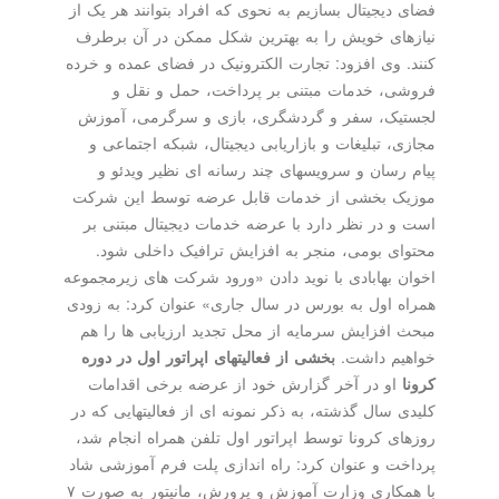
فضای دیجیتال بسازیم به نحوی که افراد بتوانند هر یک از
نیازهای خویش را به بهترین شکل ممکن در آن برطرف
کنند. وی افزود: تجارت الکترونیک در فضای عمده و خرده
فروشی، خدمات مبتنی بر پرداخت، حمل و نقل و
لجستیک، سفر و گردشگری، بازی و سرگرمی، آموزش
مجازی، تبلیغات و بازاریابی دیجیتال، شبکه اجتماعی و
پیام رسان و سرویسهای چند رسانه ای نظیر ویدئو و
موزیک بخشی از خدمات قابل عرضه توسط این شرکت
است و در نظر دارد با عرضه خدمات دیجیتال مبتنی بر
محتوای بومی، منجر به افزایش ترافیک داخلی شود.
اخوان بهابادی با نوید دادن «ورود شرکت های زیرمجموعه
همراه اول به بورس در سال جاری» عنوان کرد: به زودی
مبحث افزایش سرمایه از محل تجدید ارزیابی ها را هم
خواهیم داشت.
بخشی از فعالیتهای اپراتور اول در دوره
کرونا
او در آخر گزارش خود از عرضه برخی اقدامات
کلیدی سال گذشته، به ذکر نمونه ای از فعالیتهایی که در
روزهای کرونا توسط اپراتور اول تلفن همراه انجام شد،
پرداخت و عنوان کرد: راه اندازی پلت فرم آموزشی شاد
با همکاری وزارت آموزش و پرورش، مانیتور به صورت ۷