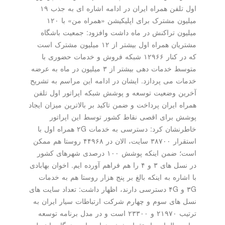
اول تلفن همراه ایران در ادامه اشاره ای به جذب ۱۹
میلیون مشترک برای اپلیکیشن «همراه من» با ۱۲۰
میلیون تراکنش در ماه داشت وافزود: جمعیت باشگاه
مشتریان همراه اول بیشتر از ۱۲ میلیون مشترک است
که در کنار ۱۲۹۶۶ شبکه فروش و خدمات حضوری با
متوسط خدمات دهی بیشتر از ۳ میلیون در ماه به عرضه
خدمات می پردازد. ایشان در ادامه این مراسم به تشریح
آخرین وضعیت توسعه و پوشش شبکه اپراتور اول تلفن
همراه ایران پرداخت و ضمن تاکید بر بالاترین میزان ایجاد
پوشش برای اقصی نقاط کشور توسط این اپراتور
خاطرنشان کرد: دسترسی به خدمات ۲G همراه اول با
استقرار ۳۸۷۰۰ سایت، الان در ۴۴۹۶۸ روستا هم ممکن
است؛ ضمن اینکه پوشش ۱۰۰ درصدی شهرهای کشور
در نسل های ۳ و ۴ را هم فراهم آورده ایم. اخوان بهابادی
با اشاره به اینکه بالغ بر پنج هزار روستا هم به خدمات
۳G و ۴G دسترسی دارند، اظهار داشت: تعداد سایت های
نسل های سوم و چهارم شرکت ارتباطات سیار ایران به
ترتیب ۲۱۹۷۰ و ۲۳۳۰۰ است و در مدل برنامه توسعه
برای سالجاری استقرار شش هزار سایت همگام با نسل