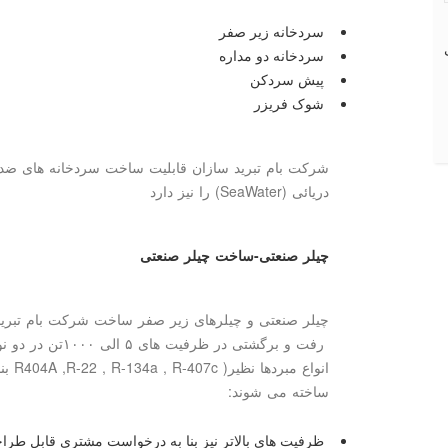
سردخانه زیر صفر
سردخانه دو مداره
پیش سردکن
شوک فریزر
شرکت بام تبرید سازان قابلیت ساخت سردخانه های ضد 
دریائی
(SeaWater)
را نیز دارد
چیلر صنعتی-ساخت چیلر صنعتی
چیلر صنعتی و چیلرهای زیر صفر ساخت شرکت بام تبرید 
رفت و برگشتی در ظ
انواع مبردها نظیر
R404A ,R-22 , R-134a , R-407c )
بن
ساخته می شوند:
ظرفیت های بالاتر نیز بنا به درخواست مشتری قابل طر