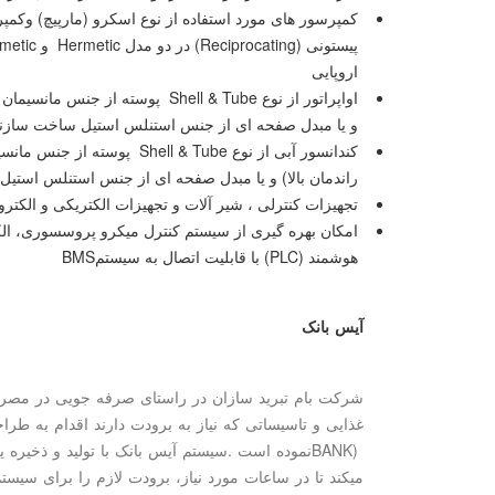
کمپرسور های مورد استفاده از نوع اسکرو (مارپیچ) وکمپرس
پیستونی
(Reciprocating)
در دو مدل
Hermetic
و
metic
اروپایی
اواپراتور از نوع
Shell & Tube
پوسته از جنس مانسیمان و 
و یا مبدل صفحه ای از جنس استنلس استیل ساخت سازندگ
کندانسور آبی از نوع
Shell & Tube
پوسته از جنس مانسیم
راندمان بالا) و یا مبدل صفحه ای از جنس استنلس استیل
تجهیزات کنترلی ، شیر آلات و تجهیزات الکتریکی و الکتر
امکان بهره گیری از سیستم کنترل میکرو پروسسوری، ال
هوشمند
(PLC)
با قابلیت اتصال به سیستم
BMS
آیس بانک
شرکت بام تبرید سازان در راستای صرفه جویی در مصرف 
غذایی و تاسیساتی که نیاز به برودت دارند اقدام به ط
BANK)
نموده است
.
سیستم آیس بانک با تولید و ذخیره ی
میکند تا در ساعات مورد نیاز، برودت لازم را برای سیستم