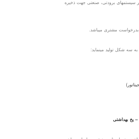
کثر سیستمهای برودتی، صنعتی جهت ذخیره
 بدرخواست مشتری میباشد.
ه سه شکل تولید مینماید:
تاتور
(
–
یخ بهداشتی
ساخت یخساز های صنعتی در ایران میباشد.