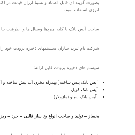
بصورت گزینه ای قابل اعتماد و نسبتا ارزان قیمت در ا
انرژی استفاده نمود.
ساخت آیس بانک با کلیه مبردها وسیال ها و ظرفیت بنا
شرکت بام تبرید سازان سیستمهای ذخیره برودت خود را ب
سیستم های ذخیره برودت قابل ارائه:
آیس بانک پیش ساخته
)
بهمراه مخزن آب پیش ساخته و آجی
آیس بانک کویل
آیس بانک سیلو (ماژولار
(
یخساز
–
تولید و ساخت انواع یخ ساز قالبی
–
خرد
–
ریز
شرکت بام تبرید سازان پیشرو در ارائه خدمات تولید و 