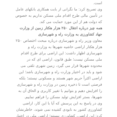
است.
وی تصریح کرد: ما نگرانی از بابت همکاری بانکهای عامل
در تأمین مالی طرح اقدام ملی مسکن نداریم به خصوص
که دولت هم از این مورد حمایت می کند.
همه چیز درباره انتقال ۲۵۰ هزار هکتار زمین از وزارت
جهاد کشاورزی به وزارت راه و شهرسازی
معاون وزیر راه و شهرسازی درباره مبحث اختصاص ۲۵۰
هزار هکتار اراضی حاشیه شهرها به وزارت راه و
شهرسازی اظهار داشت: این اراضی برای طرح اقدام
ملی مسکن نیست؛ طبق قانون، اراضی ای که در
محدوده شهرها قرار می گیرد، زمین شهری تلقی می
شود و باید در اختیار وزارت راه و شهرسازی باشد؛ این
اراضی اکثراً حریم شهر هستند و مسکونی نیستند؛ بلکه
فرصتی است تا ذخیره زمین در وزارت راه و شهرسازی
را افزایش دهیم و بتوانیم با تغییر کاربری و الحاق آن به
شهرها، بستر افزایش تولید مسکن را فراهم نماییم.
وی در پاسخ به این پرسش که آیا با این کار، اراضی
کشاورزی کشور به نابودی کشیده نمی شوند، خاطرنشان
کرد: این اراضی، کشاورزی نیستند؛ اراضی ملی در اختیار