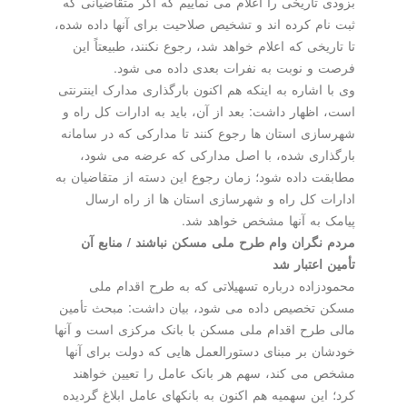
بزودی تاریخی را اعلام می نماییم که اگر متقاضیانی که
ثبت نام کرده اند و تشخیص صلاحیت برای آنها داده شده،
تا تاریخی که اعلام خواهد شد، رجوع نکنند، طبیعتاً این
فرصت و نوبت به نفرات بعدی داده می شود.
وی با اشاره به اینکه هم اکنون بارگذاری مدارک اینترنتی
است، اظهار داشت: بعد از آن، باید به ادارات کل راه و
شهرسازی استان ها رجوع کنند تا مدارکی که در سامانه
بارگذاری شده، با اصل مدارکی که عرضه می شود،
مطابقت داده شود؛ زمان رجوع این دسته از متقاضیان به
ادارات کل راه و شهرسازی استان ها از راه ارسال
پیامک به آنها مشخص خواهد شد.
مردم نگران وام طرح ملی مسکن نباشند / ‬منابع آن
تأمین اعتبار شد
محمودزاده درباره تسهیلاتی که به طرح اقدام ملی
مسکن تخصیص داده می شود، بیان داشت: مبحث تأمین
مالی طرح اقدام ملی مسکن با بانک مرکزی است و آنها
خودشان بر مبنای دستورالعمل هایی که دولت برای آنها
مشخص می کند، سهم هر بانک عامل را تعیین خواهند
کرد؛ این سهمیه هم اکنون به بانکهای عامل ابلاغ گردیده