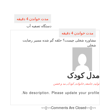
راهبری
نوشته
دستگاه تصفیه آب
مشاوره شغلی چیست؟ حلقه گم شده مسیر رضایت
شغلی
دل کودک
لید
,
جامعه
,
خانواده
,
کودک
,
مد و فشن
No description. Please update your profile
~~||~~Comments Are Closed~~||~~