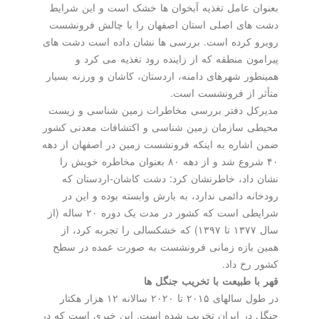
بعنوان عامل تغذیه آبخوان ها خشک است و این شرایط
دشت های اصلی استان اصفهان را با چالش فرونشست
روبرو کرده است. بررسی ها نشان داده است دشت های
پیرامون منطقه که از زاینده رود تغذیه می کرد و
همینطور شهرهای دامنه، اردستان، کاشان و ورزنه بسیار
متأثر از فرونشست است.
مدیرکل دفتر بررسی مخاطرات زمین شناسی و زیست
محیطی سازمان زمین شناسی و اکتشافات معدنی کشور
ضمن اشاره به اینکه فرونشست زمین در اصفهان از دهه
۴۰ شروع شد و از دهه ۸۰ بعنوان مخاطره خویش را
نشان داد، خاطرنشان کرد: دشت کاشان-اردستان که
رودخانه دائمی ندارد، به بارش وابسته بوده و این در
شرایطی است که کشور در مدت یک دوره ۲۰ ساله (از
سال ۱۳۷۷ تا ۱۳۹۷) که خشکسالی را تجربه کرد، از
همین بازه زمانی فرونشست به صورت عمده در سطح
کشور رخ داد.
قهر با طبیعت با تخریب جنگل ها
در طول سالهای ۲۰۱۵ تا ۲۰۲۰ سالانه ۱۲ هزار هکتار
جنگل در ایران تخریب شده است. این خبری است که در