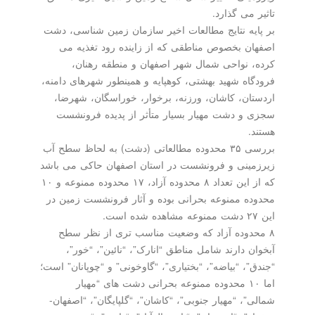
تاثیر می گذارد.
بر پایه نتایج مطالعات اخیر سازمان زمین شناسی، دشت
اصفهان بخصوص مناطقی که از زاینده رود تغذیه می
کرده، نواحی شمال شهر اصفهان و منطقه رهنان،
فرودگاه شهید بهشتی، کوهپایه و همینطور شهرهای دامنه،
اردستان، کاشان، ورزنه، برخوار، خوراسگان، شهرضا،
سجزی و دشت مهیار بسیار متأثر از پدیده فرونشست
هستند.
بررسی ۳۵ محدوده مطالعاتی (دشت) به لحاظ سطح آب
زیرزمینی و فرونشست در استان اصفهان حاکی می باشد
که از این تعداد ۸ محدوده آزاد، ۱۷ محدوده ممنوعه و ۱۰
محدوده ممنوعه بحرانی بوده و آثار فرونشست زمین در
این ۲۷ دشت ممنوعه مشاهده شده است.
۸ محدوده آزاد که وضعیت مناسب تری از نظر سطح
آبخوان دارند شامل مناطق “انارک”، “نائین”، “خور”،
“جندق”، “بیاضه”، “بختیاری”، “گاوخونی” و “چوپانان” است؛
اما ۱۰ محدوده ممنوعه بحرانی دشت های “مهیار
شمالی”، “مهیار جنوبی”، “کاشان”، “گلپایگان”، “اصفهان-