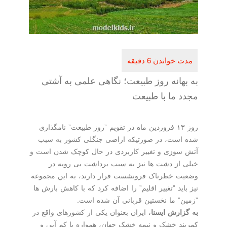
به بهانه روز طبیعت؛ نگاهی علمی به آشتی
مجدد ما با طبیعت
روز ۱۳ فروردین ماه در تقویم ˮروز طبیعتˮ نامگذاری
شده است، در صورتیکه اراضی جنگلی کشور به سبب
آتش سوزی و تغییر کاربردی در حال کوچک شدن است و
خیلی از دشت ها نیز به سبب برداشت بی رویه در
وضعیت خطرناک فرونشست قرار دارند، به این مجموعه
نیز باید ˮتغییر اقلیمˮ را اضافه کرد که با کاهش بارش ها
ˮزمینˮ ما نخستین قربانی آن شده است.
به
گزارش
ایسنا
، ایران بعنوان یکی از کشورهای واقع در
کمربند خشک و نیمه خشک جهان، همواره با کم آبی و