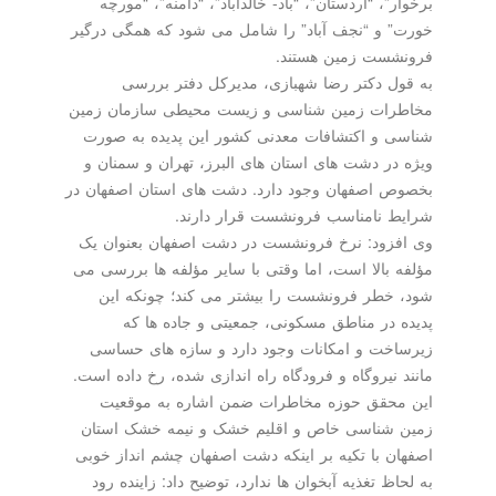
برخوار”، “اردستان”، “باد- خالدآباد”، “دامنه”، “مورچه
خورت” و “نجف آباد” را شامل می شود که همگی درگیر
فرونشست زمین هستند.
به قول دکتر رضا شهبازی، مدیرکل دفتر بررسی
مخاطرات زمین شناسی و زیست محیطی سازمان زمین
شناسی و اکتشافات معدنی کشور این پدیده به صورت
ویژه در دشت های استان های البرز، تهران و سمنان و
بخصوص اصفهان وجود دارد. دشت های استان اصفهان در
شرایط نامناسب فرونشست قرار دارند.
وی افزود: نرخ فرونشست در دشت اصفهان بعنوان یک
مؤلفه بالا است، اما وقتی با سایر مؤلفه ها بررسی می
شود، خطر فرونشست را بیشتر می کند؛ چونکه این
پدیده در مناطق مسکونی، جمعیتی و جاده ها که
زیرساخت و امکانات وجود دارد و سازه های حساسی
مانند نیروگاه و فرودگاه راه اندازی شده، رخ داده است.
این محقق حوزه مخاطرات ضمن اشاره به موقعیت
زمین شناسی خاص و اقلیم خشک و نیمه خشک استان
اصفهان با تکیه بر اینکه دشت اصفهان چشم انداز خوبی
به لحاظ تغذیه آبخوان ها ندارد، توضیح داد: زاینده رود