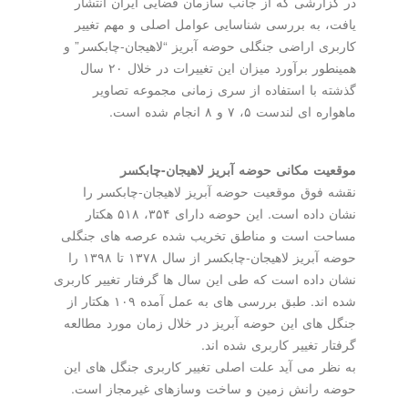
در گزارشی که از جانب سازمان فضایی ایران انتشار
یافت، به بررسی شناسایی عوامل اصلی و مهم تغییر
کاربری اراضی جنگلی حوضه آبریز “لاهیجان-چابکسر” و
همینطور برآورد میزان این تغییرات در خلال ۲۰ سال
گذشته با استفاده از سری زمانی مجموعه تصاویر
ماهواره ای لندست ۵، ۷ و ۸ انجام شده است.
موقعیت مکانی حوضه آبریز لاهیجان-چابکسر
نقشه فوق موقعیت حوضه آبریز لاهیجان-چابکسر را
نشان داده است. این حوضه دارای ۳۵۴، ۵۱۸ هکتار
مساحت است و مناطق تخریب شده عرصه های جنگلی
حوضه آبریز لاهیجان-چابکسر از سال ۱۳۷۸ تا ۱۳۹۸ را
نشان داده است که طی این سال ها گرفتار تغییر کاربری
شده اند. طبق بررسی های به عمل آمده ۱۰۹ هکتار از
جنگل های این حوضه آبریز در خلال زمان مورد مطالعه
گرفتار تغییر کاربری شده اند.
به نظر می آید علت اصلی تغییر کاربری جنگل های این
حوضه رانش زمین و ساخت وسازهای غیرمجاز است.