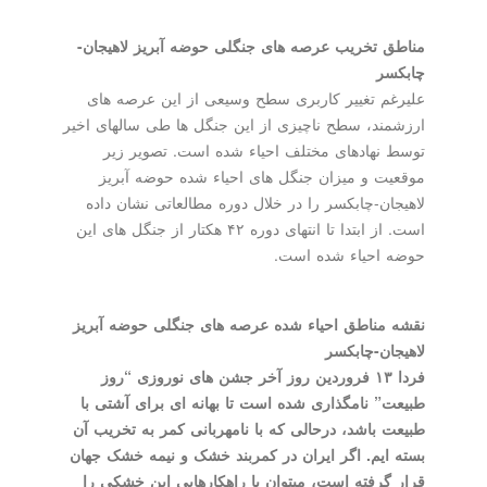
مناطق تخریب عرصه های جنگلی حوضه آبریز لاهیجان-
چابکسر
علیرغم تغییر کاربری سطح وسیعی از این عرصه های
ارزشمند، سطح ناچیزی از این جنگل ها طی سالهای اخیر
توسط نهادهای مختلف احیاء شده است. تصویر زیر
موقعیت و میزان جنگل های احیاء شده حوضه آبریز
لاهیجان-چابکسر را در خلال دوره مطالعاتی نشان داده
است. از ابتدا تا انتهای دوره ۴۲ هکتار از جنگل های این
حوضه احیاء شده است.
نقشه مناطق احیاء شده عرصه های جنگلی حوضه آبریز
لاهیجان-چابکسر
فردا ۱۳ فروردین روز آخر جشن های نوروزی “روز
طبیعت” نامگذاری شده است تا بهانه ای برای آشتی با
طبیعت باشد، درحالی که با نامهربانی کمر به تخریب آن
بسته ایم. اگر ایران در کمربند خشک و نیمه خشک جهان
قرار گرفته است، میتوان با راهکارهایی این خشکی را