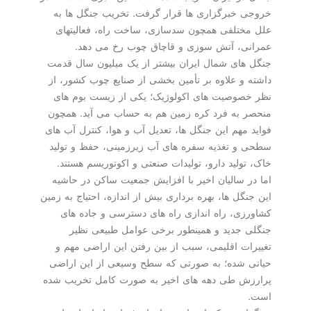
خروجی خبرگزاری ها قرار گرفت. تخریب جنگل ها به
علل مختلفی همچون سدسازی، ساخت راه، فعالیتهای
عمرانی، آتش سوزی و قاچاق چوب رخ می دهد.
جنگل های شمال ایران بیشتر از یک میلیون سال قدمت
داشته و علاوه بر تأمین بخشی از صنایع چوب کشور، از
نظر خصوصیت های اکولوژیک؛ یکی از زیست بوم های
منحصر به فرد کره زمین هم به حساب می آید. همچون
فواید مهم این جنگل ها، تعدیل آب و هوا، کنترل آب های
سطحی و تغذیه سفره های آب زیرزمینی، حفظ و تولید
خاک، تولید دارو، تولیدات صنعتی و اکوتوریسم هستند.
اما در سالیان اخیر با افزایش جمعیت ساکن در حاشیه
این جنگل ها، بهره برداری بیش از اندازه، احتیاج به زمین
کشاورزی، راه اندازی راه های دسترسی و جاده های
جنگلی جدید و همینطور برخی عوامل طبیعی نظیر
تغییرات اقلیمی، سبب از بین رفتن این اراضی مهم و
حیاتی شده؛ به صورتی که سطح وسیعی از این اراضی
پرارزش طی دهه های اخیر به صورت کامل تخریب شده
است.