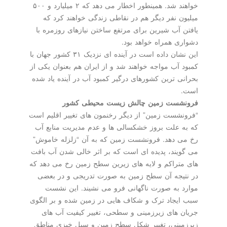
خواهند شد. همینطور اخطار می دهد که ۲ میلیارد و ۵۰۰
میلیون نفر دیگر هم در نقاطی زندگی خواهند کرد که
یافتن آب شیرین برای مرتفع ساختن نیازهای روزمره با
دشواری همراه خواهد بود.
این نشان داده است در آینده ای نزدیک ۳۱ کشور جهان با
کمبود آب مواجه خواهند شد و از ایران هم بعنوان یکی از
بحرانی ترین کشورهای درگیر کمبود آب در آینده یاد شده
است.
فرونشست زمین چالش زیست محیطی کشور
“فرونشست زمین” از دیگر رخنمون های تغییر اقلیم است
که به علت بروز خشکسالی ها و عدم مدیریت منابع آب
رخ می دهد. فرونشست زمین که به آن “زلزله خاموش”
می گویند، پدیده ای است که بر اثر خالی شدن آب بافت
های متراکم و لایه های زیرین سطح زمین رخ می دهد که
در نتیجه آن سطح زمین به صورت تدریجی و در بعضی
موارد به صورت ناگهانی فرو می نشیند. این نشست
سبب ایجاد ترک و شکاف هایی در زمین شده و بر الگوی
جریان های زیرزمینی و سطحی، تغییر کیفیت آب های
زیرزمینی، تغییر شکل سطح زمین و سیل خیزی مناطق