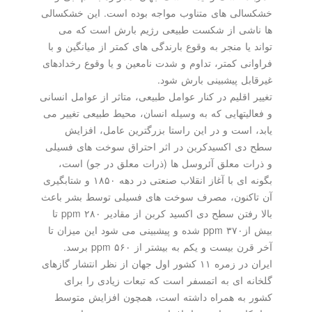
خشکسالی های متناوب مواجه بوده است. این خشکسالی
ها ناشی از شکست طبیعی رژیم بارش است که می
تواند یا منجر به وقوع بارندگی های کمتر از میانگین و با
فراوانی کمتر، تداوم و شدت نامعین و یا وقوع رخدادهای
غیرقابل پیشبینی بارش شود.
تغییر اقلیم در کنار عوامل طبیعی، متاثر از عوامل انسانی
و فعالیتهایی که به وسیله انسان، محیط طبیعی تغییر می
یابد، است و در این راستا بزرگترین عامل، افزایش
سطح دی اکسیدکربن در اثر احتراق سوخت های فسیلی
و ذرات معلق آئروسل ها (ذرات معلق در جو) است،
بگونه ای با آغاز انقلاب صنعتی در دهه ۱۸۵۰ و شتابگیری
آن تاکنون، مصرف سوخت های فسیلی توسط بشر باعث
بالا رفتن سطح دی اکسید کربن از مقادیر ppm ۲۸۰ تا
بیش ازppm ۳۷۰ شده و پیشبینی می شود این میزان تا
آخر قرن بیست و یکم به بیشتر از ppm ۵۶۰ برسد.
ایران در زمره ۱۱ کشور اول جهان از نظر انتشار گازهای
گلخانه ای به اتمسفر است که تبعات زیادی را برای
کشور به همراه داشته است، همچون افزایش متوسط