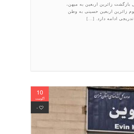
 بازگشت زائرین اربعین به میهن،
وم زائرین اربعین حسینی به وطن
دریجی ادامه دارد. […]
10
آگوست
-