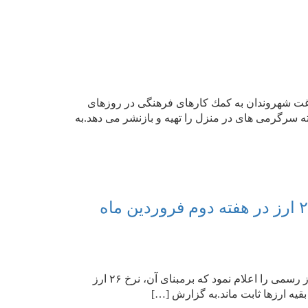
ت شهروندان به كمك كارهای فرهنگی در روزهای
ه سرگرمی های در منزل را تهیه و بازنشر می دهد.به
مدل كودك: بانك مركزی امروز (شنبه ۹ فروردین ۹۹) نرخ ۴۷ ارز رسمی را اعلام نمود كه برمبنای آن، نرخ ۲۶ ارز