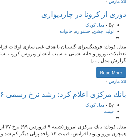
28
مارس
-
دوری از كرونا در چاردیواری
By -
مدل کودک
تولید
,
جشن
,
جشنواره
,
خانواده
-
مدل كودك: فرهنگسرای گلستان با هدف غنی سازی اوقات فراغ
تعطیلات نوروز و خانه نشینی به سبب انتشار ویروس كرونا، بست
گزارش مدل […]
Read More
28
مارس
-
بانك مركزی اعلام كرد: رشد نرخ رسمی ۲۶ ارز در هفته دوم فروردین ماه
By -
مدل کودک
قیمت
-
همچون یورو و پوند افزایش، قیمت ۱۳ واحد پولی دیگر كم شد و بقیه ارزها ثابت ماند.به گزارش […]