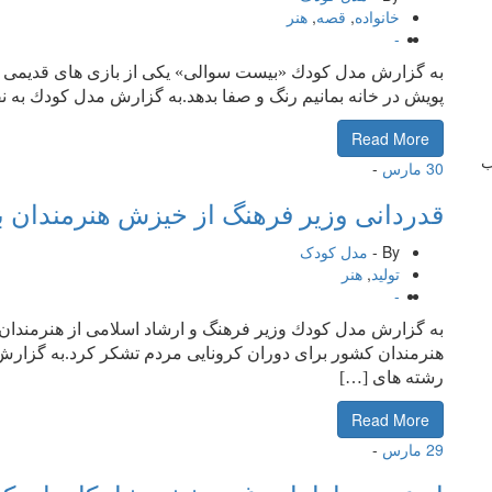
خانواده
,
قصه
,
هنر
-
به گزارش مدل كودك «بیست سوالی» یكی از بازی های قدیمی اس
پویش در خانه بمانیم رنگ و صفا بدهد.به گزارش مدل كودك به نق
Read More
ب
30
مارس
-
قدردانی وزیر فرهنگ از خیزش هنرمندان ب
By -
مدل کودک
تولید
,
هنر
-
به گزارش مدل كودك وزیر فرهنگ و ارشاد اسلامی از هنرمندا
هنرمندان كشور برای دوران كرونایی مردم تشكر كرد.به گزارش م
رشته های […]
Read More
29
مارس
-