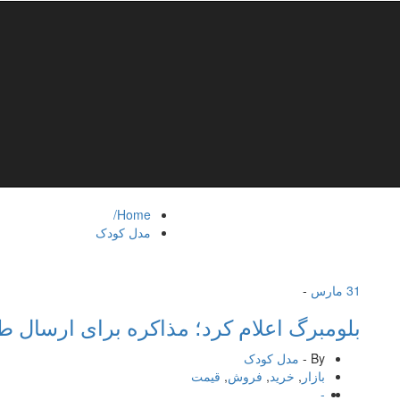
Home/
مدل کودک
31
مارس
-
بلومبرگ اعلام كرد؛ مذاكره برای ارسال طل
By -
مدل کودک
بازار
,
خرید
,
فروش
,
قیمت
-