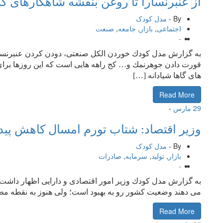
از عنبرنسارا تا روغن بنفشه شاهكارهای كر
By -
مدل کودک
اجتماعی
,
بازار
,
جامعه
,
صنعت
-
به گزارش مدل كودك خوردن الكل صنعتی، دودن كردن عنبرنسارا
قورت دادن جوهرنمك و… كج راهه هایی است كه این روزها برای
های گاها شیادانه […]
Read More
29
مارس
-
وزیر اقتصاد: شتاب تورم امسال كاهش پیدا
By -
مدل کودک
بازار
,
تولید
,
سرمایه
,
صادرات
-
به گزارش مدل كودك وزیر امور اقتصادی و دارایی اظهار داشت
می دهند وضعیت كشور رو به بهبود است؛ ولی هنوز به نقطه مطل
Read More