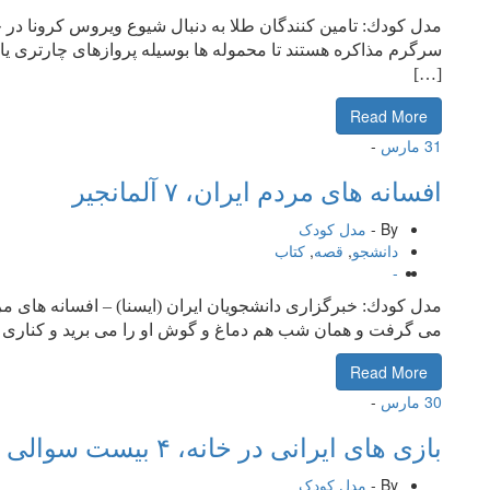
مدل كودك: تامین كنندگان طلا به دنبال شیوع ویروس كرونا در
سرگرم مذاكره هستند تا محموله ها بوسیله پروازهای چارتری یا
[…]
Read More
31
مارس
-
افسانه های مردم ایران، ۷ آلمانجیر
By -
مدل کودک
دانشجو
,
قصه
,
كتاب
-
مدل كودك: خبرگزاری دانشجویان ایران (ایسنا) – افسانه های مرد
می گرفت و همان شب هم دماغ و گوش او را می برید و كناری م
Read More
30
مارس
-
بازی های ایرانی در خانه، ۴ بیست سوالی
By -
مدل کودک