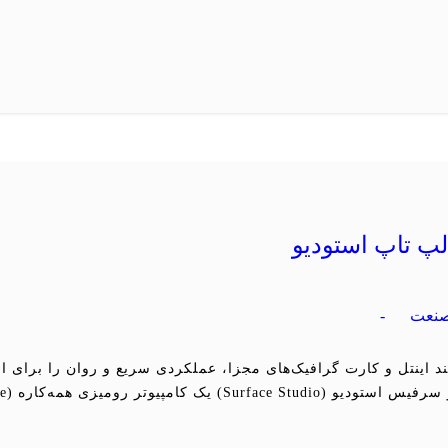
پ تاپ استودیو
نعت
-
د اینتل و کارت گرافیک‌های مجزا، عملکردی سریع و روان را برای اج
 رومیزی همه‌کاره (All-in-One) […]