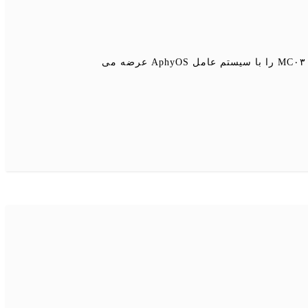
به گزارش مدل کودک به نقل از خبرگزاری مشرق به نقل از گیزموچاینا، شرکت سوئیسی «پونکت» گوشی هوشمند MC۰۳ را با سیستم عامل AphyOS عرضه می