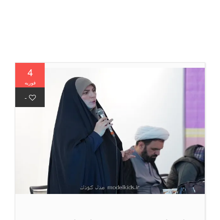
4
فوریه
-