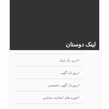
13
12
11
10
9
8
19
18
17
16
15
14
>>
20
لینک دوستان
خرید بک لینک
رپورتاژ آگهی
رپورتاژ آگهی تخصصی
حوزه های انتخابیه مجلس