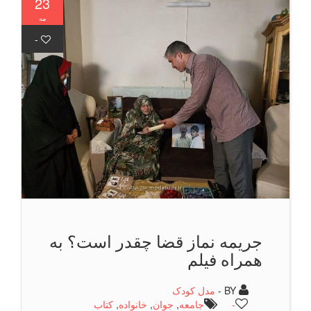
23
مه
-
جریمه نماز قضا چقدر است؟ به
همراه فیلم
BY -
مدل کودک
-
جامعه
,
جوان
,
خانواده
,
كتاب