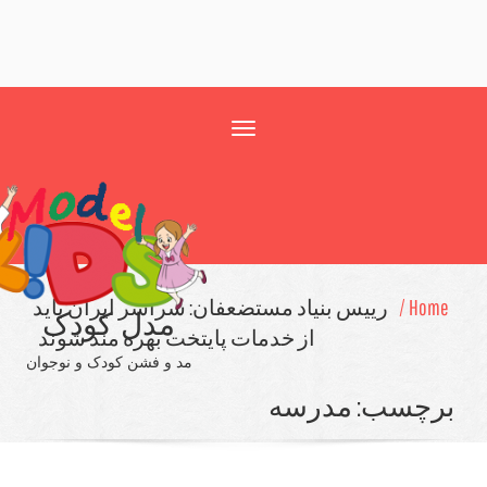
Toggle
navigation
Hom
رییس بنیاد مستضعفان: سراسر ایران باید
مدل کودک
از خدمات پایتخت بهره مند شوند
مد و فشن کودک و نوجوان
چسب:
مدرسه