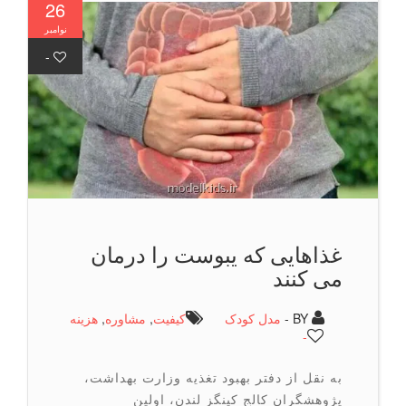
26
نوامبر
-
غذاهایی که یبوست را درمان
می کنند
BY -
مدل کودک
كیفیت
,
مشاوره
,
هزینه
-
به نقل از دفتر بهبود تغذیه وزارت بهداشت،
پژوهشگران کالج کینگز لندن، اولین