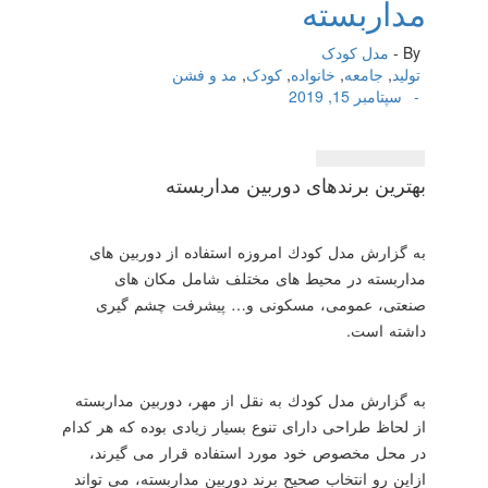
مداربسته
By -
مدل کودک
تولید
,
جامعه
,
خانواده
,
کودک
,
مد و فشن
-
سپتامبر 15, 2019
بهترین برندهای دوربین مداربسته
به گزارش مدل كودك امروزه استفاده از دوربین های
مداربسته در محیط های مختلف شامل مكان های
صنعتی، عمومی، مسكونی و… پیشرفت چشم گیری
داشته است.
به گزارش مدل كودك به نقل از مهر، دوربین مداربسته
از لحاظ طراحی دارای تنوع بسیار زیادی بوده كه هر كدام
در محل مخصوص خود مورد استفاده قرار می گیرند،
ازاین رو انتخاب صحیح برند دوربین مداربسته، می تواند