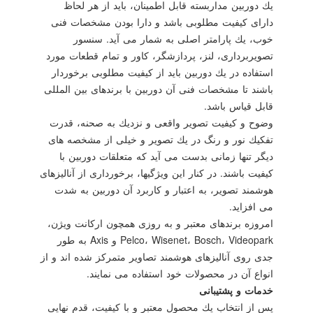
یك دوربین مداربسته قابل اطمینان، باید از هر لحاظ
دارای كیفیت مطلوبی باشد و دارا بودن مشخصات فنی
خوب، یك پارامتر اصلی به شمار می آید. سنسور
تصویربرداری، لنز، پردازشگر، كاور و تمام قطعات مورد
استفاده در یك دوربین باید از كیفیت مطلوبی برخوردار
باشند تا مشخصات فنی آن دوربین با برندهای بین المللی
قابل قیاس باشد.
وضوح و كیفیت تصویر واقعی و نزدیك به صحنه، قدرت
تفكیك نور و رنگ در یك تصویر و خیلی از مشخصه های
دیگر تنها زمانی بدست می آید كه متعلقات دوربین با
كیفیت باشند. در كنار این ویژگیها، برخورداری از آنالیزهای
هوشمند تصویر، به اعتبار و كاربرد آن دوربین به شدت
می افزاید.
امروزه برندهای معتبر و به روزی همچون اركانت ویژن،
Pelco، Wisenet، Bosch، Videopark و Axis به طور
جدی روی آنالیزهای هوشمند تصاویر متمركز شده اند و از
انواع آن در محصولات خود استفاده می نمایند.
خدمات و پشتیبانی
پس از انتخاب یك محصول معتبر و با كیفیت، قدم نهایی