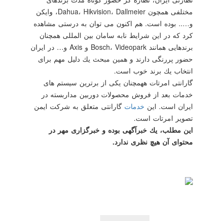
مختلفی همچون Dahua، Hikvision، Dallmeier، وایكن
و….. بوده است. هم اكنون می توان به درستی مشاهده
كرد كه در این شرایط نابه سامان بین المللی همچنان
برندهایی همانند Bosch، Videopark و Axis و… در ایران
حضور پررنگی دارند و همین مبحث یك دلیل مهم برای
انتخاب یك برند خوب است.
گارانتی امرتات ههمچنان یكی از برترین سیستم های
خدمات بعد از فروش محصولات دوربین مداربسته در
ایران است. این
خدمات
گارانتی متعلق به شركت ایمن
تصویر امرتات است.
این مطلب، یك خبرآگهی بوده و خبرگزاری مهر در
محتوای آن هیچ نظری ندارد.