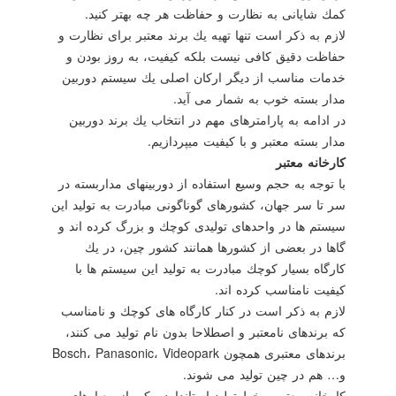
كمك شایانی به نظارت و حفاظت هر چه بهتر كنید.
لازم به ذكر است تنها تهیه یك برند معتبر برای نظارت و
حفاظت دقیق كافی نیست بلكه كیفیت، به روز بودن و
خدمات مناسب از دیگر اركان اصلی یك سیستم دوربین
مدار بسته خوب به شمار می آید.
در ادامه به پارامترهای مهم در انتخاب یك برند دوربین
مدار بسته معتبر و با كیفیت میپردازیم.
كارخانه معتبر
با توجه به حجم وسیع استفاده از دوربینهای مداربسته در
سر تا سر جهان، كشورهای گوناگونی مبادرت به تولید این
سیستم ها در واحدهای تولیدی كوچك و بزرگ كرده اند و
گاها در بعضی از كشورها همانند كشور چین، در یك
كارگاه بسیار كوچك مبادرت به تولید این سیستم ها با
كیفیت نامناسب كرده اند.
لازم به ذكر است در كنار كارگاه های كوچك و نامناسب
كه برندهای نامعتبر و اصطلاحا بدون نام تولید می كنند،
برندهای معتبری همچون Bosch، Panasonic، Videopark
و… هم در چین تولید می شوند.
كارخانه معتبر و خط تولید استاندارد، یكی از معیارهای