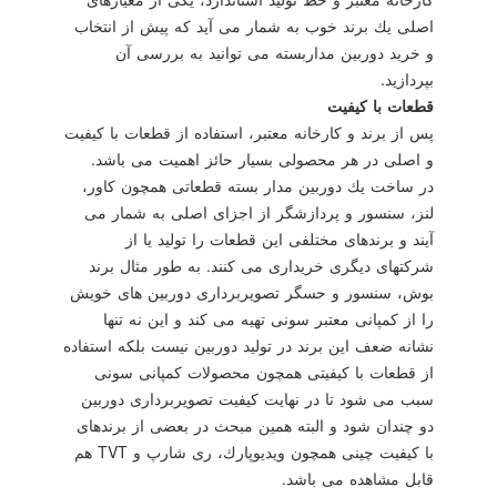
اصلی یك برند خوب به شمار می آید كه پیش از انتخاب
و خرید دوربین مداربسته می توانید به بررسی آن
بپردازید.
قطعات با كیفیت
پس از برند و كارخانه معتبر، استفاده از قطعات با كیفیت
و اصلی در هر محصولی بسیار حائز اهمیت می باشد.
در ساخت یك دوربین مدار بسته قطعاتی همچون كاور،
لنز، سنسور و پردازشگر از اجزای اصلی به شمار می
آیند و برندهای مختلفی این قطعات را تولید یا از
شركتهای دیگری خریداری می كنند. به طور مثال برند
بوش، سنسور و حسگر تصویربرداری دوربین های خویش
را از كمپانی معتبر سونی تهیه می كند و این نه تنها
نشانه ضعف این برند در تولید دوربین نیست بلكه استفاده
از قطعات با كیفیتی همچون محصولات كمپانی سونی
سبب می شود تا در نهایت كیفیت تصویربرداری دوربین
دو چندان شود و البته همین مبحث در بعضی از برندهای
با كیفیت چینی همچون ویدیوپارك، ری شارپ و TVT هم
قابل مشاهده می باشد.