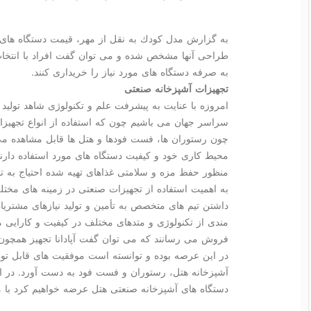
به گزارش مدل كودك به نقل از مهر، قیمت دستگاه های ص
طراحی آنها مشخص شده و می توان گفت افراد با انتخاب آپ
به صرفه دستگاه های مورد نیاز را خریداری كنند.
تجهیزات آشپزخانه صنعتی
امروزه با عنایت به پیشرفت علم و تكنولوژی شاهد تولید
سراسر جهان می باشیم چون كه استفاده از انواع تجهیز
چون رستوران ها، فست فودها و هتل ها قابل مشاهده می
محیط كاری خود و كیفیت دستگاه های مورد استفاده دارند و
منظور حفظ مزه و سلامتی غذاهای تهیه شده احتیاج به تج
به اهمیت استفاده از تجهیزات صنعتی در زمینه های مختل
داشتن تیم های متخصص به تأمین و تولید نیازهای مشتری
مندی از تكنولوژی و متدهای مختلف در كیفیت و كارایی م
فروش می رسانند كه می توان گفت آپادانا تجهیز همچون ق
در این عرصه بوده و توانسته است موفقیت های قابل تو
آشپزخانه هتل، رستوران و فست فود به دست آورد. در ادا
دستگاه های آشپزخانه صنعتی هتل عرضه خواهیم كرد با ما