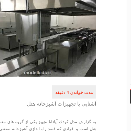
آشنایی با تجهیزات آشپزخانه هتل
به گزارش مدل كودك آپادانا تجهیز یكی از گروه های معتب
هتل است و افرادی كه قصد راه اندازی آشپزخانه صنعتی هت