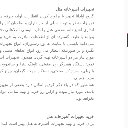
تجهیزات آشپزخانه هتل
گروه آپادانا تجهیز با برآورد كردن انتظارات اولیه حرف
تجهیزات نظر و توجه خیلی از خریداران و صاحبان كار ر
اندازی آشپزخانه صنعتی هتل را دارد بایستی اطلاعاتی دق
بتوانند با طیف گسترده ای از اطلاعات مبادرت به خرید و 
می دانید بایستی با عنایت به نوع رستوران، انواع تجهیز
بگیرد و در صورتیكه انتظار می رود انواع غذاهای سنتی 
مورد نیاز هر دو آشپزخانه تهیه گردد. همچون تجهیزات آش
نمود: دستگاه همبرگر زن صنعتی، تاپینگ پیتزا و ساندویچ،
یا ریلی، سرخ كن صنعتی، دستگاه جوجه گردان، چرخ 
سیب زمینی
همانطور كه در بالا ذكر كردیم امكان دارد بعضی از تجه
باشد، مورد نیاز نبوده و ازاین رو خرید و تهیه تمامی مو
نخواهد بود.
خرید تجهیزات آشپزخانه هتل
برای خرید و تهیه تجهیزات آشپزخانه هتل بهتر است ابتد