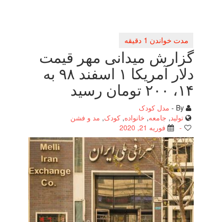
گزارش میدانی مهر قیمت
دلار آمریكا ۱ اسفند ۹۸ به
۱۴، ۲۰۰ تومان رسید
By -
مدل کودک
تولید
,
جامعه
,
خانواده
,
کودک
,
مد و فشن
-
فوریه 21, 2020