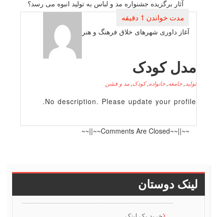
نوشته
آثار برگزیده جشنواره مد و لباس به تولید انبوه می رسد؟
آغاز داوری شهرهای خلاق فرهنگ و هنر
دل کودک
لید
,
جامعه
,
خانواده
,
کودک
,
مد و فشن
No description. Please update your profile
~~||~~Comments Are Closed~~||~~
ینک دوستان
خرید بک لینک