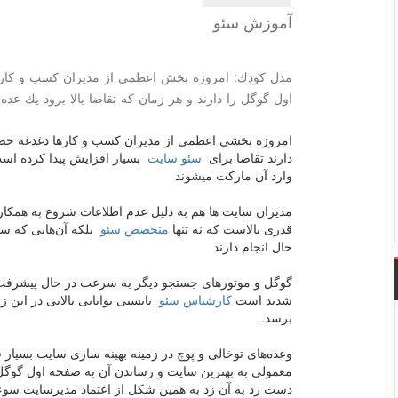
آموزش سئو
مدل كودك: امروزه بخش اعظمی از مدیران كسب و كارها
اول گوگل را دارند و هر زمان كه تقاضا بالا برود یك ع
امروزه بخشی اعظمی از مدیران کسب و کارها دغدغه حضو
دارند تقاضا برای
سئو سایت
بسیار افزایش پیدا کرده است
وارد آن مارکت میشوند
مدیران سایت ها هم به دلیل عدم اطلاعات شروع به همکاری
قدری بالاست که نه تنها
متخصص سئو
بلکه آن‌هایی که سئو
حال انجام دارند
گوگل و موتورهای جستجو دیگر به سرعت در حال پیشرفت ه
شدید است
کارشناس سئو
بایستی توانایی بالایی در این ز
برسد.
وعده‌های توخالی و پوچ در زمینه بهینه سازی سایت بسیار
معمولی به بهترین سایت و رساندن آن به صفحه اول گوگ
دست رد به آن زد به همین شکل از اعتماد مدیرسایت سوء 