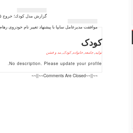
راهبری
گزارش مدل كودك؛ خروج ۵ هزار میلیارد تومان از منابع صندوق مسكن یكم
نوشته
موافقت مدیرعامل سایپا با پیشنهاد تغییر نام خودروی رهام
کودک
تولید
,
جامعه
,
خانواده
,
کودک
,
مد و فشن
No description. Please update your profile.
~~||~~Comments Are Closed~~||~~