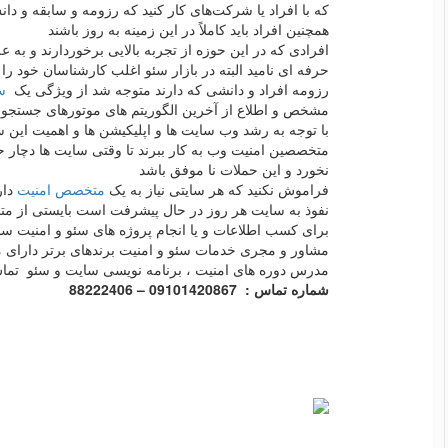
که با افراد یا شرکت‌های کار کنید که رزومه و سابقه و دا
همچنین افراد باید کاملاً در این زمینه به روز باشند
افرادی که در این حوزه از تجربه بالایی برخوردارند و به ع
حرفه ای نامید البته در بازار سئو اغلب کارشناسان خود را
رزومه افراد و دانشی که دارند متوجه شد از ویژگی یک
س
مشخص و اطلاع از آخرین الگوریتم های موتورهای جستجو
با توجه به رشد وب سایت ها و اپلیکیشن ها و اهمیت این س
متخصصین امنیت وب به کار ببرند تا وقتی سایت ها دچار 
نخورد و این حملات نا موفق باشد
فراموش نکنید که هر سایتی نیاز به یک
متخصص امنیت
دار
نفوذ به سایت هر روز در حال پیشرفت است بایستی از متخصص
برای کسب اطلاعات و یا انجام پروژه های سئو و امنیت س
مشاور و مجری خدمات سئو و امنیت برندهای برتر دارای 
مدرس دوره های امنیت ، برنامه نویسی سایت و سئو تماس
شماره تماس : 09101420867 – 88222406