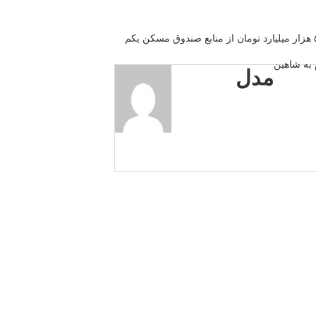
 به شاهین
مدل