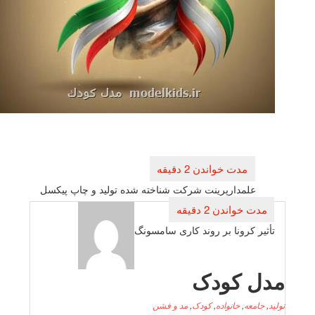
راهبری
نوشته
علمدارپرینت شركت شناخته شده تولید و چاپ پیكسل
تأثیر كرونا بر روند كاری سامسونگ
دل کودک
لید
,
جامعه
,
خانواده
,
کودک
,
مد و فشن