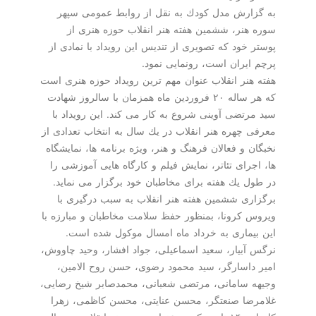
به گزارش مدل كودك به نقل از روابط عمومی سپهر
سوره هنر، ششمین هفته هنر انقلاب حوزه هنری از
پوستر خود كه تصویری از تندیس این رویداد با نمادی از
پرچم ایران است، رونمایی نمود.
هفته هنر انقلاب عنوان مهم ترین رویداد حوزه هنری است
كه هر ساله ۲۰ فروردین ماه همزمان با سالروز شهادت
سید مرتضی آوینی شروع به كار می كند. این رویداد با
معرفی چهره هنر انقلاب در یك سال به انتخاب تعدادی از
نخبگان و فعالان فرهنگ و هنر، ویژه برنامه ها، نمایشگاه
ها، اجرای تئاتر، نمایش فیلم و كارگاه هایی آموزشی را
در طول یك هفته برای مخاطبان خود برگزار می نماید.
برگزاری ششمین هفته هنر انقلاب به سبب درگیری با
ویروس كرونا، بمنظور حفظ سلامت مخاطبان و مبارزه با
این بیماری به خرداد ماه امسال موكول شده است.
نرگس آبیار، سعید اسماعیلی، جواد افشار، وحید چاووش،
امیر داسارگر، سید محمود رضوی، حسن روح الامین،
وجیهه سامانی، مرتضی شعبانی، محمدصابر شیخ رضایی،
غلامرضا صنعتگر، محسن عنایتی، محسن كاظمی، زهرا