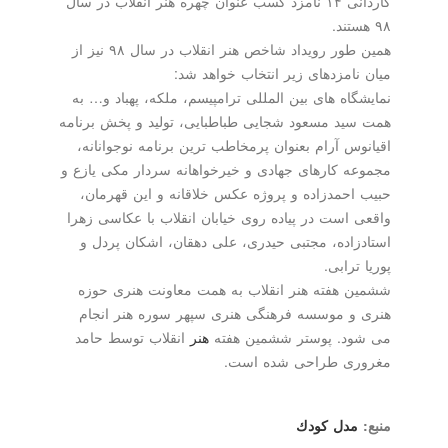
كاردانی ۱۴ نامزد كسب عنوان چهره هنر انقلاب در سال
۹۸ هستند.
همین طور رویداد شاخص هنر انقلاب در سال ۹۸ نیز از
میان نامزدهای زیر انتخاب خواهد شد:
نمایشگاه های بین المللی ترامپیسم، ملكه، پهباد و… به
همت سید مسعود شجایی طباطبایی، تولید و پخش برنامه
اقیانوس آرام بعنوان پرمخاطب ترین برنامه نوجوانانه،
مجموعه كارهای جهادی و خیرخواهانه سردار مكی یازع و
حبیب احمدزاده و پروژه عكس خلاقانه و این قهرمان،
واقعی است در پیاده روی خیابان انقلاب با عكاسی زهرا
استادزاده، مجتبی حیدری، علی دهقان، اشكان پردل و
پوریا ترابی.
ششمین هفته هنر انقلاب به همت معاونت هنری حوزه
هنری و موسسه فرهنگی هنری سپهر سوره هنر انجام
می شود. پوستر ششمین هفته
هنر
انقلاب توسط حامد
مغروری طراحی شده است.
منبع:
مدل كودك