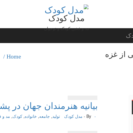
مدل کودک
مد و فشن کودک و نوجوان
دک
ی از غزه
Home /
ب
بیانیه هنرمندان جهان در پشت
-
By -
مدل کودک
تولید
,
جامعه
,
خانواده
,
کودک
,
مد و 