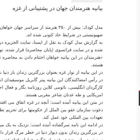
بیانیه هنرمندان جهان در پشتیبانی از غزه
مدل كودك: بیش از ۳۵۰ هنرمند از سراسر 
صهیونیستی در شرایط حاد كنونی شده اند.
شده و در سایت فرانسوی (پایان محاصره) قرار شده، ن
«هنرمندان در این بیانیه خواهان اختتام دادن به محاصره
هستند.
در این بیانیه از نوار غزه بعنوان بزرگترین زندان باز دنیا
در رأس امضاکنندگان این بیانیه پیتر گابریل موسیقیدان
کارگردان انگلیسی، نائومی کلاین روزنامه نگار و فعال اج
امریکایی و طه عدنان شاعر مغربی هستند.
در متن این بیانیه آمده است: آنچه در غزه اتفاق می اف
دعوت سازمان عفو بین الملل از حکومتها برای تحریم نظا
تعهدات بین المللی خود عمل کند.
در ادامه این نامه سرگشاده آمده است: نزدیک به یک میلی
در بزرگترین زندان بدون دیوار دنیا در خطر مرگ قرار دار
سیستم درمانی ضعیف غزه پاسخگوی هزاران قطع عضو و