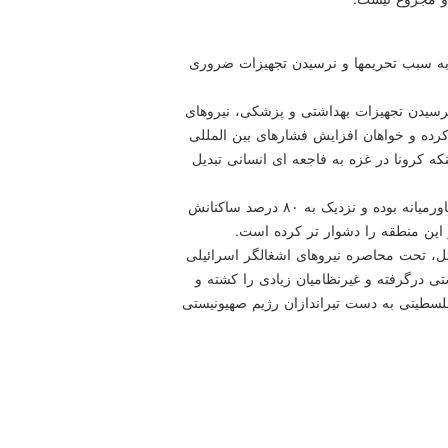
به سبب تحریمها و نرسیدن تجهیزات ضروری
ز نرسیدن تجهیزات بهداشتی و پزشکی، نیروهای
کرده و خواهان افزایش فشارهای بین المللی
که کرونا در غزه به فاجعه ای انسانی تبدیل
بگفته سازمان ملل متحد نوار غزه از فقیرترین مناطق خاورمیانه بوده و نزدیک به ۸۰ درصد ساکنانش
 این منطقه را دشوار تر کرده است.
روزی حماس در انتخابات یعنی ۱۳ سال قبل، تحت محاصره نیروهای اشغالگر اسرائیلی
ی درگرفته و غیرنظامیان زیادی را کشته و
 ۶۰ کودک، زن و مرد فلسطینی به دست تیراندازان رژیم صهیونیستی