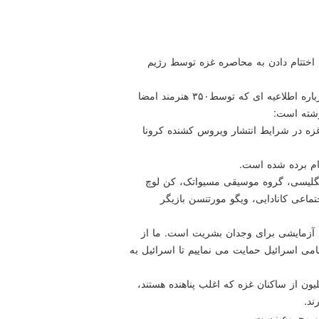
جهان خواهان اختتام دادن به محاصره غزه توسط رژیم
به گزارش مدل کودک به نقل از ایسنا، سایت الجزیره درباره اطلاعیه ای که توسط۳۵۰ هنرمند امضا
وشته است:
 غزه در شرایط انتشار ویروس کشنده کرونا
 نام برده شده است.
 انگلیسی، گروه موسیقی مسیواتک، کن لوچ
تماعی کانادایی، ویگو مورتنسن بازیگر
تد آزمایشی برای وجدان بشریت است. ما از
می اسرائیل حمایت می نماییم تا اسرائیل به
ون از ساکنان غزه که اغلب پناهنده هستند،
ند.
 مجروع نیست.