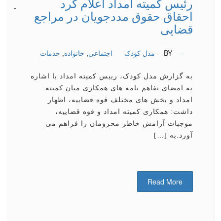
رئیس كمیته امداد اعلام كرد
-
-
-
-
-
-
-
-
-
-
احقاق حقوق مددجویان در مراجع
قضایی
-
BY -
مدل کودک
اجتماعی
,
خانواده
,
خدمات
به گزارش مدل کودک، رییس کمیته امداد با اشاره
به امضای تفاهم نامه های همکاری میان کمیته
امداد و بخش های مختلف قوه قضاییه، اظهار
داشت: همکاری کمیته امداد و قوه قضاییه،
موجبات آرامش خاطر محرومان را فراهم می
آورد.به […]
Read More