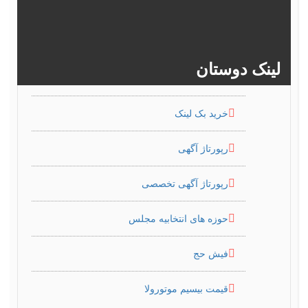
>>
386
385
384
383
لینک دوستان
خرید بک لینک
رپورتاژ آگهی
رپورتاژ آگهی تخصصی
حوزه های انتخابیه مجلس
فیش حج
قیمت بیسیم موتورولا