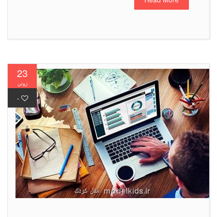
23
ژوئن
-