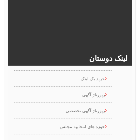
377
376
375
374
373
382
381
380
379
378
>>
386
385
384
383
ینک دوستان
خرید بک لینک
رپورتاژ آگهی
رپورتاژ آگهی تخصصی
حوزه های انتخابیه مجلس