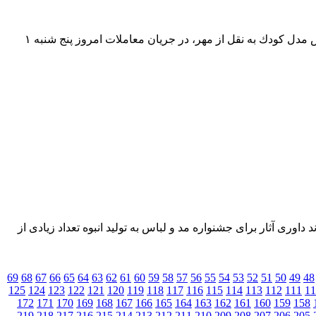
به گزارش مدل كودك قیمت هر دلار آمریكا (اسكناس)، امروز پنج شنبه ۱ اسفند ۹۸ در صرافی های بانكی به ۱۴، ۲۰۰ تومان رسید. به گزارش مدل كودك به نقل از مهر، در جریان معاملات امروز پنج شنبه ۱
ری آثار برای جشنواره مد و لباس به تولید انبوه تعداد زیادی از
69
68
67
66
65
64
63
62
61
60
59
58
57
56
55
54
53
52
51
50
49
48
125
124
123
122
121
120
119
118
117
116
115
114
113
112
111
11
172
171
170
169
168
167
166
165
164
163
162
161
160
159
158
219
218
217
216
215
214
213
212
211
210
209
208
207
206
205