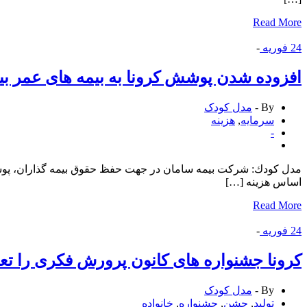
Read More
24
فوریه
-
افزوده شدن پوشش كرونا به بیمه های عمر بی
By -
مدل کودک
سرمایه
,
هزینه
-
مدل كودك: شركت بیمه سامان در جهت حفظ حقوق بیمه گذاران، پوشش 
اساس هزینه […]
Read More
24
فوریه
-
كرونا جشنواره های كانون پرورش فكری را تع
By -
مدل کودک
تولید
,
جشن
,
جشنواره
,
خانواده