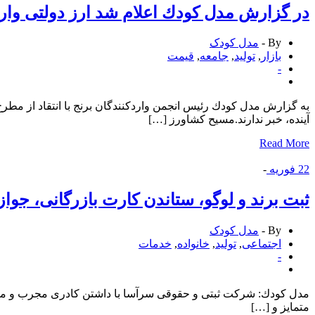
در گزارش مدل كودك اعلام شد ارز دولتی واردات برنج سال
By -
مدل کودک
بازار
,
تولید
,
جامعه
,
قیمت
-
به گزارش مدل كودك رئیس انجمن واردكنندگان برنج با انتقاد از مطر
آینده، خبر ندارند.مسیح كشاورز […]
Read More
22
فوریه
-
ثبت برند و لوگو، ستاندن كارت بازرگانی، جو
By -
مدل کودک
اجتماعی
,
تولید
,
خانواده
,
خدمات
-
مدل كودك: شركت ثبتی و حقوقی سرآسا با داشتن كادری مجرب و مطمئن
متمایز و […]