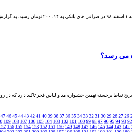
وه می رسد؟
نقاط برجسته نهمین جشنواره مد و لباس فجر تاكید دارد كه در روند داو
47
46
45
44
43
42
41
40
39
38
37
36
35
34
33
32
31
30
29
28
27
26
0
109
108
107
106
105
104
103
102
101
100
99
98
97
96
95
94
93
92
157
156
155
154
153
152
151
150
149
148
147
146
145
144
143
142
204
203
202
201
200
199
198
197
196
195
194
193
192
191
190
189