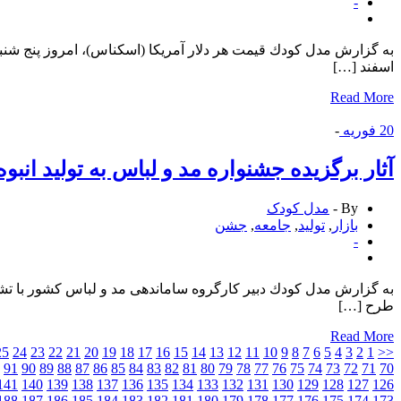
-
اسفند […]
Read More
20
فوریه
-
آثار برگزیده جشنواره مد و لباس به تولید انب
By -
مدل کودک
بازار
,
تولید
,
جامعه
,
جشن
-
به گزارش مدل كودك دبیر كارگروه ساماندهی مد و لباس كشور با تشریح 
طرح […]
Read More
25
24
23
22
21
20
19
18
17
16
15
14
13
12
11
10
9
8
7
6
5
4
3
2
1
<<
91
90
89
88
87
86
85
84
83
82
81
80
79
78
77
76
75
74
73
72
71
70
141
140
139
138
137
136
135
134
133
132
131
130
129
128
127
126
188
187
186
185
184
183
182
181
180
179
178
177
176
175
174
173