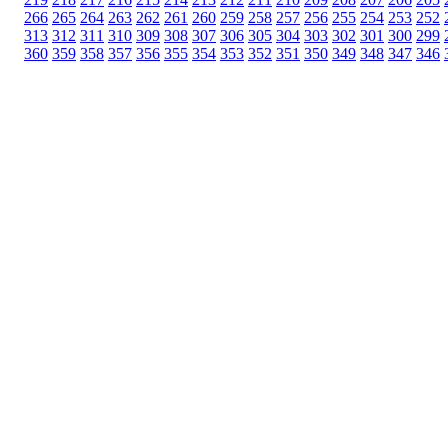
266
265
264
263
262
261
260
259
258
257
256
255
254
253
252
313
312
311
310
309
308
307
306
305
304
303
302
301
300
299
360
359
358
357
356
355
354
353
352
351
350
349
348
347
346