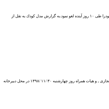
مدل كودك: كانون پرورش فكری كودكان و نوجوانان با صدور اطلاعیه ای تمامی نشست های عمومی، مهرواره ها، جشنواره ها و تئاترهای خودرا طی ۱۰ روز آینده لغو نمود.به گزارش مدل كودك به نقل از
مدل كودك: نشست مشترك سعیدرضا عاملی ـ دبیر شورای عالی انقلاب فرهنگی ـ و سید ابوالحسن فیروزآبادی ـ دبیر شورای عالی فضای مجازی ـ و هیات همراه روز چهارشنبه ۳۰ /۱۱ /۱۳۹۸ در محل دبیرخانه