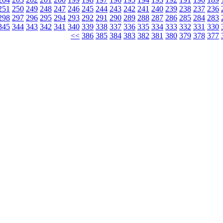
251
250
249
248
247
246
245
244
243
242
241
240
239
238
237
236
298
297
296
295
294
293
292
291
290
289
288
287
286
285
284
283
345
344
343
342
341
340
339
338
337
336
335
334
333
332
331
330
>>
386
385
384
383
382
381
380
379
378
377