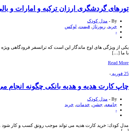
تورهای گردشگری ارزان تركیه و امارات و بال
By -
مدل کودک
خرید
,
رپورتاژ
,
قیمت
,
لوكس
-
یكی از ویژگی های اوج ماندگار این است كه ترانسفر فرودگاهی ویژه د
با ما […]
Read More
25
فوریه
-
چاپ كارت هدیه و هدیه بانكی چگونه انجام م
By -
مدل کودک
جامعه
,
جشن
,
خدمات
,
خرید
-
مدل كودك: خرید كارت هدیه می تواند موجب رونق كسب و كار شود و ب
[…]