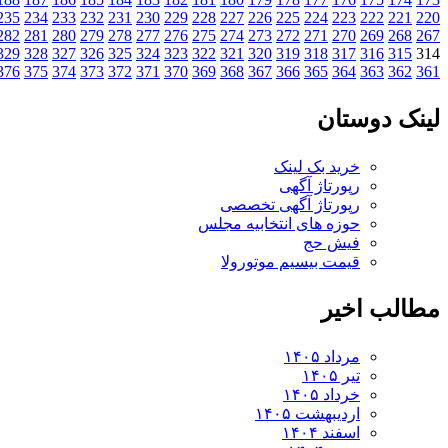
235
234
233
232
231
230
229
228
227
226
225
224
223
222
221
220
282
281
280
279
278
277
276
275
274
273
272
271
270
269
268
267
329
328
327
326
325
324
323
322
321
320
319
318
317
316
315
314
376
375
374
373
372
371
370
369
368
367
366
365
364
363
362
361
لینک دوستان
خرید بک لینک
رپورتاژ آگهی
رپورتاژ آگهی تخصصی
حوزه های انتخابیه مجلس
فیش حج
قیمت بیسیم موتورولا
مطالب اخیر
مرداد ۱۴۰۵
تیر ۱۴۰۵
خرداد ۱۴۰۵
اردیبهشت ۱۴۰۵
اسفند ۱۴۰۴