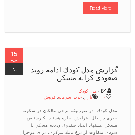
Read More
15
فوریه
گزارش مدل كودك ادامه روند
-
صعودی كرایه مسكن
BY -
مدل کودک
-
بازار
,
خرید
,
سرمایه
,
فروش
مدل كودك: در صورتیكه برخی مالكان در سكوت
خبری در حال افزایش اجاره هستند، كارشناس
مسكن پیشنهاد ایجاد صندوق ودیعه مسكن با
سودی متفاوت از نرخ بانك مركزی، برای موجران