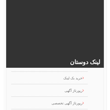
372
371
370
369
368
377
376
375
374
373
382
381
380
379
378
>>
386
385
384
383
ینک دوستان
خرید بک لینک
رپورتاژ آگهی
رپورتاژ آگهی تخصصی