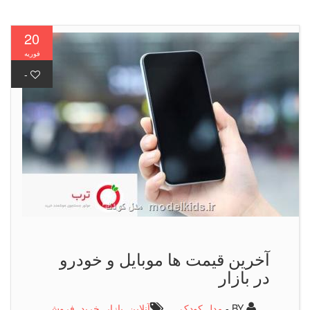
20
فوریه
-
آخرین قیمت ها موبایل و خودرو
در بازار
BY -
مدل کودک
آنلاین
,
بازار
,
خرید
,
فروش