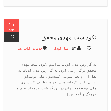
15
فوریه
نكوداشت مهدی محقق
-
-
BY -
مدل کودک
خدمات
,
كتاب
,
هنر
به گزارش مدل كودك مراسم نكودداشت مهدی
محقق برگزار می گردد.به گزارش مدل كودك به
نقل از روابط عمومی كمیسیون ملی یونسكو-
ایران، این نكوداشت در جهت وظایف كمیسیون
ملی یونسكو- ایران در بزرگداشت مروجان علم و
فرهنگ و آموزش […]