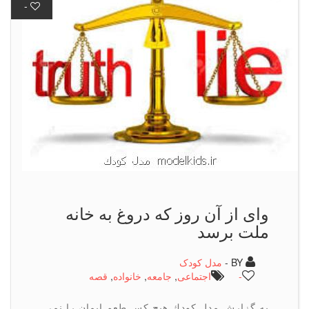
-
وای از آن روز كه دروغ به خانه
ملت برسد
BY -
مدل کودک
-
اجتماعی
,
جامعه
,
خانواده
,
قصه
به گزارش مدل كودك هیچ كس طعم ایمان را نمی