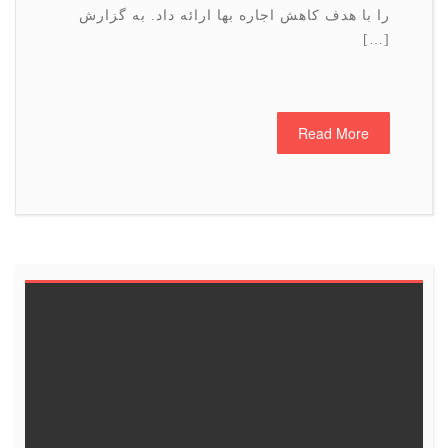
را با هدف كاهش اجاره بها ارائه داد. به گزارش
[…]
Read More
6
5
4
3
2
1
<<
13
12
11
10
9
8
19
18
17
16
15
14