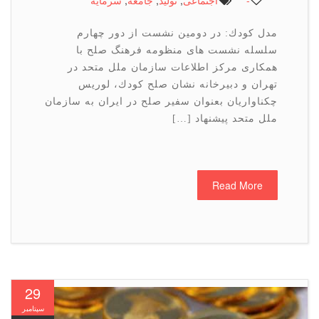
-
اجتماعی
,
تولید
,
جامعه
,
سرمایه
مدل كودك: در دومین نشست از دور چهارم
سلسله نشست های منظومه فرهنگ صلح با
همكاری مركز اطلاعات سازمان ملل متحد در
تهران و دبیرخانه نشان صلح كودك، لوریس
چكناواریان بعنوان سفیر صلح در ایران به سازمان
ملل متحد پیشنهاد […]
Read More
29
سپتامبر