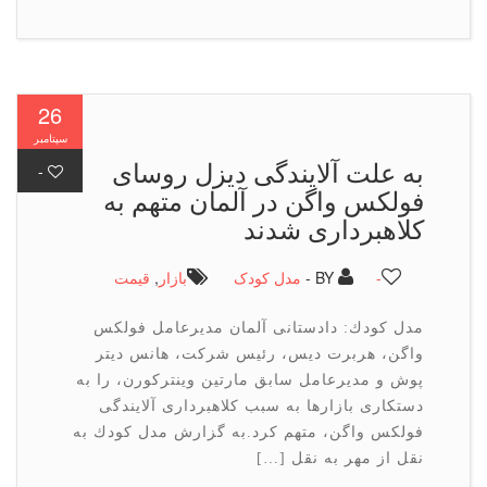
26
سپتامبر
به علت آلایندگی دیزل روسای
-
فولكس واگن در آلمان متهم به
كلاهبرداری شدند
-
BY -
مدل کودک
بازار
,
قیمت
مدل كودك: دادستانی آلمان مدیرعامل فولكس
واگن، هربرت دیس، رئیس شركت، هانس دیتر
پوش و مدیرعامل سابق مارتین وینتركورن، را به
دستكاری بازارها به سبب كلاهبرداری آلایندگی
فولكس واگن، متهم كرد.به گزارش مدل كودك به
نقل از مهر به نقل […]