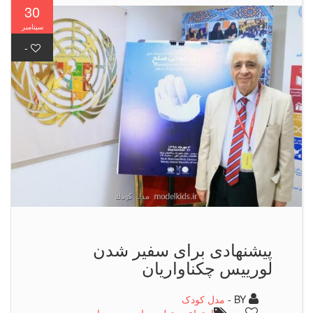
30
سپتامبر
-
پیشنهادی برای سفیر شدن
لورییس چكناواریان
BY -
مدل کودک