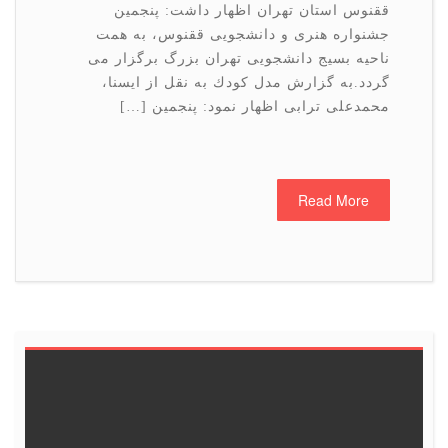
ققنوس استان تهران اظهار داشت: پنجمین
جشنواره هنری و دانشجویی ققنوس، به همت
ناحیه بسیج دانشجویی تهران بزرگ برگزار می
گردد.به گزارش مدل كودك به نقل از ایسنا،
محمدعلی ترابی اظهار نمود: پنجمین […]
Read More
6
5
4
3
2
1
<<
13
12
11
10
9
8