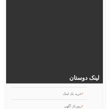
367
366
365
364
363
372
371
370
369
368
377
376
375
374
373
382
381
380
379
378
>>
386
385
384
383
ینک دوستان
خرید بک لینک
رپورتاژ آگهی