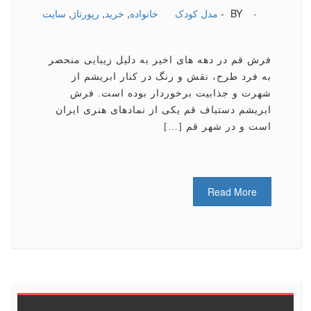
-
BY -
مدل کودک
خانواده
,
خرید
,
رپورتاژ
,
سایت
فرش قم در دهه های اخیر به دلیل زیبایی منحصر
به فرد طرح، نقش و رنگ در کنار ابریشم از
شهرت و جذابیت برخوردار بوده است. فرش
ابریشم دستباف قم یکی از نمادهای هنری ایران
است و در شهر قم […]
Read More
6
5
4
3
2
1
<<