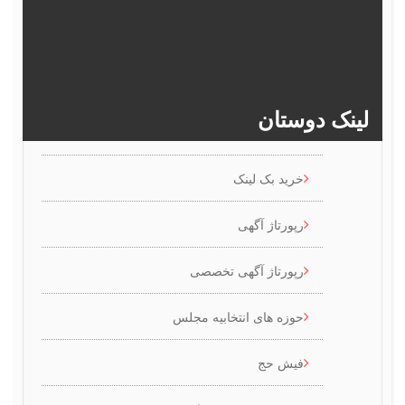
382
381
380
379
378
>>
386
385
384
383
ینک دوستان
خرید بک لینک
رپورتاژ آگهی
رپورتاژ آگهی تخصصی
حوزه های انتخابیه مجلس
فیش حج