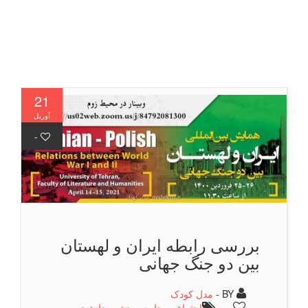
21
آوریل
-
بررسی رابطه ایران و لهستان
بین دو جنگ جهانی
BY -
مدل کودک
-
اجتماعی
,
جامعه
,
جشن
,
دانشجو