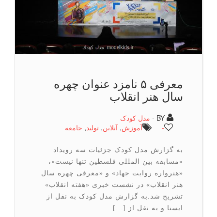
معرفی ۵ نامزد عنوان چهره
سال هنر انقلاب
BY -
مدل کودک
-
آموزش
,
آنلاین
,
تولید
,
جامعه
به گزارش مدل کودک جزئیات سه رویداد
«مسابقه بین المللی فلسطین تنها نیست»،
«هنرواره روایت جهاد» و «معرفی چهره سال
هنر انقلاب» در نشست خبری «هفته انقلاب»
تشریح شد.به گزارش مدل کودک به نقل از
ایسنا و به نقل از […]