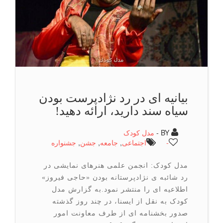
بیانیه ای در رد نژادپرست بودن
سیاه سند دارید، ارائه دهید!
BY -
مدل کودک
-
اجتماعی
,
جامعه
,
جشن
,
جشنواره
مدل کودک: انجمن علمی هنرهای نمایشی در
رد شائبه ی نژادپرستانه بودن «حاجی فیروز»
اطلاعیه ای را منتشر نمود.به گزارش مدل
کودک به نقل از ایسنا، در چند روز گذشته
صدور بخشنامه ای از طرف معاونت امور