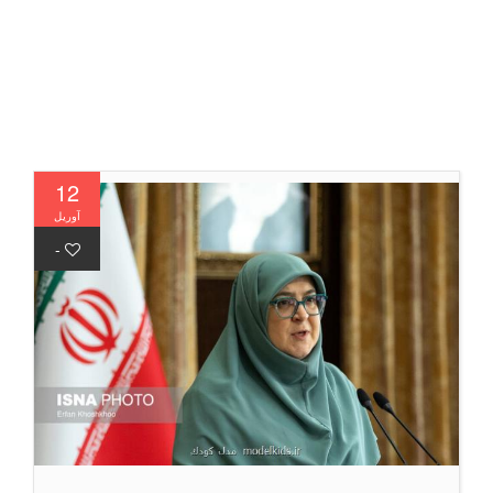
12
آوریل
-