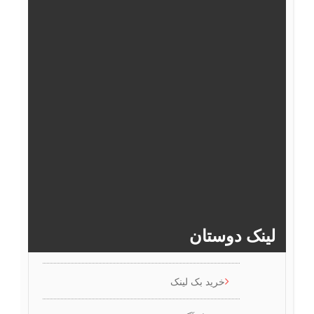
48
47
46
45
44
43
54
53
52
51
50
49
60
59
58
57
56
55
66
65
64
63
62
61
>>
71
70
69
68
67
لینک دوستان
خرید بک لینک