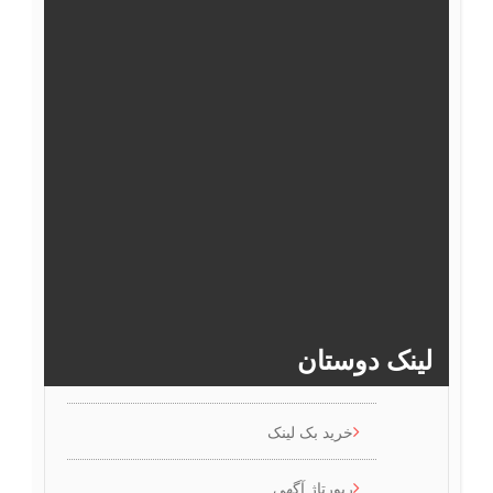
31
30
29
28
27
26
37
36
35
34
33
32
43
42
41
40
39
38
49
48
47
46
45
44
>>
لینک دوستان
خرید بک لینک
رپورتاژ آگهی