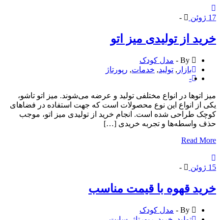
وئن
-
د از تولیدی میز اتو
By -
مدل کودک
بازار
,
تولید
,
خدمات
,
رپورتاژ
-
اتو‌ها در انواع مختلفی تولید و عرضه می‌شوند. میز اتو تاشو،
از انواع این نوع محصولات است که جهت استفاده در فضاهای
 طراحی شده است. انجام خرید از تولیدی میز اتو، موجب
واسطه‌ها و تجربه خریدی […]
Read 
وئن
-
د قهوه با قیمت مناسب
By -
مدل کودک
تولید
,
خرید
,
رپورتاژ
,
سایت