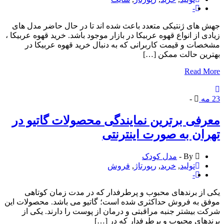
-
های ژنتیکی متعدد باعث شده اند تا در حال حاضر مدل های
ی از انواع قهوه عربیکا در بازار موجود باشد. خرید قهوه عربیکا ،
ات و قیمت کاربرانی که به دنبال خرید قهوه عربیکا در
ین حالت ممکن […]
Read 
ه
-
فی برترین نمایندگی محصولات گاتیو در
ان به صورت اینترنتی
By -
مدل کودک
تولید
,
خرید
,
رپورتاژ
,
فروش
-
از برندهای محبوب و پرطرفدار که در مدت زمان کوتاهی
 به فروش حداکثری شده است؛ گاتیو می باشد. محصولات این
 بیشتر جنبه مراقبتی و درمان از پوست را دارند. یکی از
های محبوب و پرطرفدار که در […]