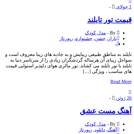
لای
-
ت تور تایلند
By -
مدل کودک
بازار
,
جشن
,
جشنواره
,
رپورتاژ
-
ند به مناطق طبیعی زیبایش و به جاذبه های زیبا معروف است و
ل زیبای آن هرساله گردشگران زیادی را از سرتاسر دنیا به
ند با تور تایلند می کشاند. تور مالزی هوای دلپذیر استوایی قیمت
مناسب ، ویژگی […]
Read 
وئن
-
نگ مست عشق
By -
مدل کودک
آهنگ
,
دانلود
,
رپورتاژ