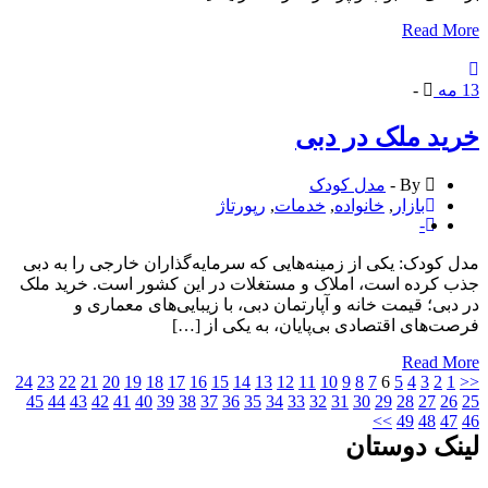
Read 
ه
-
د ملک در دبی
By -
مدل کودک
بازار
,
خانواده
,
خدمات
,
رپورتاژ
-
کودک: یکی از زمینه‌هایی که سرمایه‌گذاران خارجی را به دبی
کرده است، املاک و مستغلات در این کشور است. خرید ملک
بی؛ قیمت خانه و آپارتمان دبی، با زیبایی‌های معماری و
‌های اقتصادی بی‌پایان، به یکی از […]
Read 
24
23
22
21
20
19
18
17
16
15
14
13
12
11
10
9
8
7
6
5
4
3
2
45
44
43
42
41
40
39
38
37
36
35
34
33
32
31
30
29
28
27
2
>>
49
48
4
ک دوستان