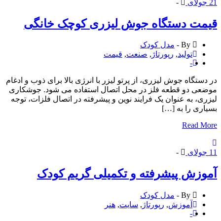
ولای
-
مت دستگاه جوش لیزری کوچک خانگی
By -
مدل کودک
تولید
,
رپورتاژ
,
صنعت
,
قیمت
-
ستگاه جوش لیزری، از پرتو لیزر با انرژی بالا برای ذوب و ادغام
ی دو قطعه فلز در محل اتصال استفاده می شود. جوشکاری
ی، به عنوان یک فرایند نوین و پیشرفته در اتصال فلزات، توجه
ری را به […]
Read 
ولای
-
زش پیشرفته و تکمیلی گریم کودک
By -
مدل کودک
آموزش
,
رپورتاژ
,
سایت
,
هنر
-