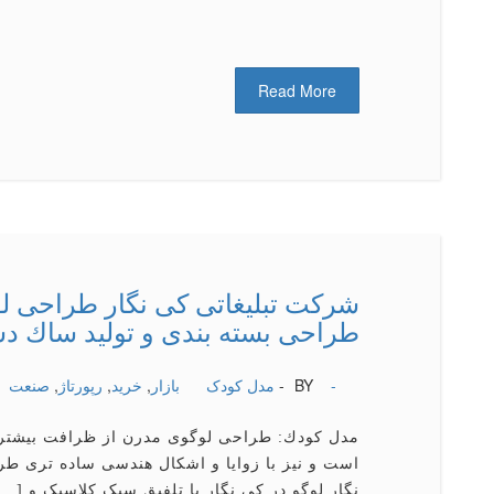
Read More
شركت تبلیغاتی كی نگار طراحی لوگ
طراحی بسته بندی و تولید ساك د
-
BY -
مدل کودک
بازار
,
خرید
,
رپورتاژ
,
صنعت
مدل كودك: طراحی لوگوی مدرن از ظرافت بیشتری
است و نیز با زوایا و اشكال هندسی ساده تری ط
نگار لوگو در کی نگار با تلفیق سبک کلاسیک و […]