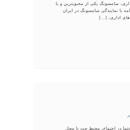
اری، سامسونگ یكی از محبوبترین و با
مه با نمایندگی سامسونگ در ایران
های اداری، […]
ر
تما در اجتماع، محیط چت یا محل