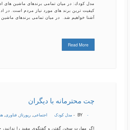
مدل كودك: در میان تمامی برندهای ماشین های اد
كیفیت ترین برند های مورد نیاز مردم است. در ادا
آشنا خواهیم شد. در میان تمامی برندهای ماشین 
Read More
چت محترمانه با دیگران
-
BY -
مدل کودک
اجتماعی
,
رپورتاژ
,
فناوری
,
هن
اگر مهارت سخن گفتن و گفتگوی مفید را ندانید، ح