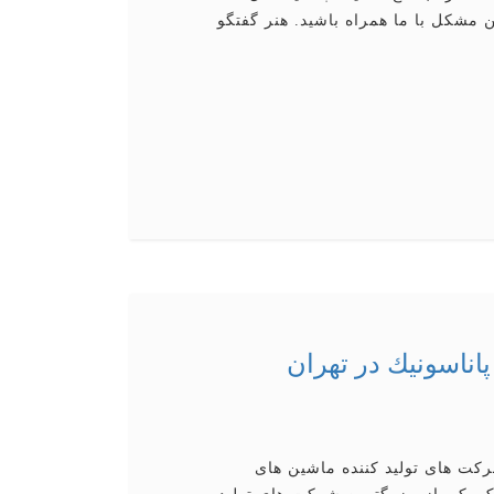
ن مشكل با ما همراه باشید. هنر گفتگو
اناسونیك در تهران
كت های تولید كننده ماشین های