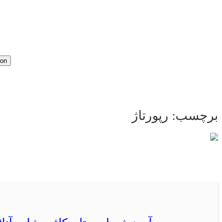
ion
برچسب:
رپورتاژ