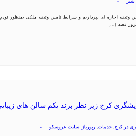
شیر
-
ن وثیقه اجاره ای بپردازیم و شرایط تامین وثیقه ملکی بمنظور تودیع 
مروز قصد […]
یشگری کرج زیر نظر برند یکم سالن های زیبای
ری در كرج
,
خدمات
,
رپورتاژ
,
سایت عروسكو
-