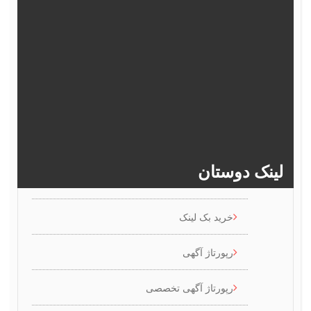
372
371
370
369
368
377
376
375
374
373
382
381
380
379
378
>>
386
385
384
383
ینک دوستان
خرید بک لینک
رپورتاژ آگهی
رپورتاژ آگهی تخصصی