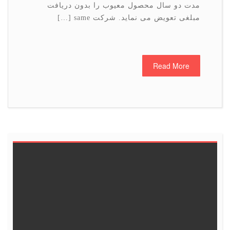
مدت دو سال محصول معیوب را بدون دریافت
مبلغی تعویض می نماید. شرکت same […]
Read More
6
5
4
3
2
1
<<
13
12
11
10
9
8
19
18
17
16
15
14