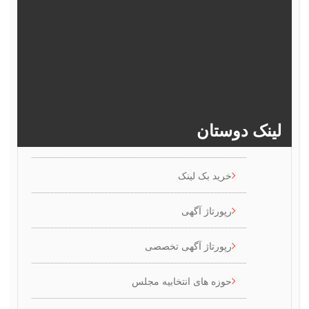
377
376
375
374
373
382
381
380
379
378
>>
386
385
384
383
ینک دوستان
خرید بک لینک
رپورتاژ آگهی
رپورتاژ آگهی تخصصی
حوزه های انتخابیه مجلس