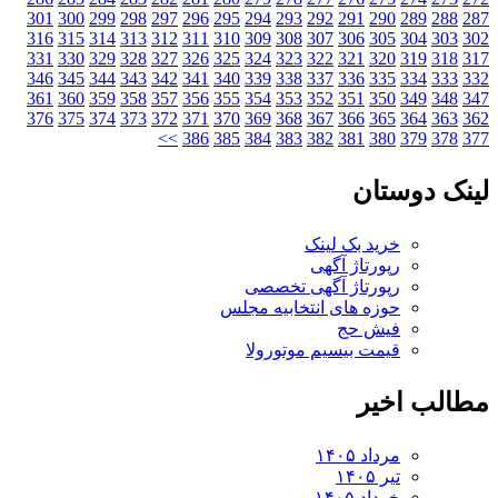
301
300
299
298
297
296
295
294
293
292
291
290
289
288
316
315
314
313
312
311
310
309
308
307
306
305
304
303
331
330
329
328
327
326
325
324
323
322
321
320
319
318
346
345
344
343
342
341
340
339
338
337
336
335
334
333
361
360
359
358
357
356
355
354
353
352
351
350
349
348
376
375
374
373
372
371
370
369
368
367
366
365
364
363
>>
386
385
384
383
382
381
380
379
378
ک دوستان
خرید بک لینک
رپورتاژ آگهی
رپورتاژ آگهی تخصصی
حوزه های انتخابیه مجلس
فیش حج
قیمت بیسیم موتورولا
لب اخیر
مرداد ۱۴۰۵
تیر ۱۴۰۵
خرداد ۱۴۰۵