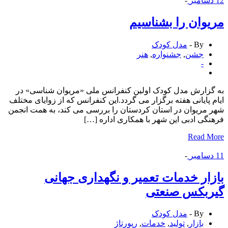
سامبر
-
وان را بشناسیم
By -
مدل کودک
جشن
,
جشنواره
,
هنر
-
زارش مدل کودک اولین کنفرانس ملی «مریوان شناسی» در
 پایانی هفته برگزار می گردد.این کنفرانس که از زوایای مختلف
مریوان در استان کردستان را بررسی می کند، به همت انجمن
گی ادبی این شهر با همکاری اداره […]
Read 
سامبر
-
ار خدمات تعمیر و نگهداری جهانی
ربکس صنعتی
By -
مدل کودک
بازار
,
تولید
,
خدمات
,
رپورتاژ