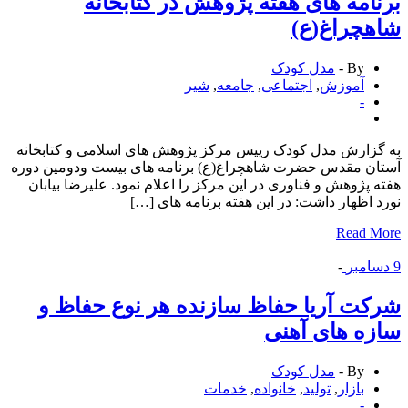
امه های هفته پژوهش در کتابخانه
هچراغ(ع)
By -
مدل کودک
آموزش
,
اجتماعی
,
جامعه
,
شیر
-
زارش مدل کودک رییس مرکز پژوهش های اسلامی و کتابخانه
ن مقدس حضرت شاهچراغ(ع) برنامه های بیست ودومین دوره
 پژوهش و فناوری در این مرکز را اعلام نمود. علیرضا بیابان
 اظهار داشت: در این هفته برنامه های […]
Read 
امبر
-
ت آریا حفاظ سازنده هر نوع حفاظ و
ه های آهنی
By -
مدل کودک
بازار
,
تولید
,
خانواده
,
خدمات
-