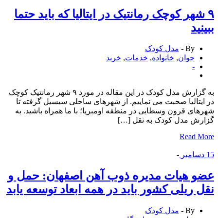
شهر کوچک رمانتیک در ایتالیا که باید حتما
نید
By -
مدل کودک
جوان
,
خانواده
,
خدمات
,
خرید
-
به گزارش مدل کودک در این مقاله در مورد ۹ شهر رمانتیک کوچک
یتالیا صحبت می نماییم. از شهرهای ساحلی سیسیل گرفته تا
ای قرون وسطایی در منطقه اومبریا؛ با ما همراه باشید. به
ش مدل کودک به نقل […]
Read 
سامبر
-
 هیات مدیره ذوب آهن اصفهان: حمل و
 ریلی کشور باید در همه ابعاد توسعه یابد
By -
مدل کودک