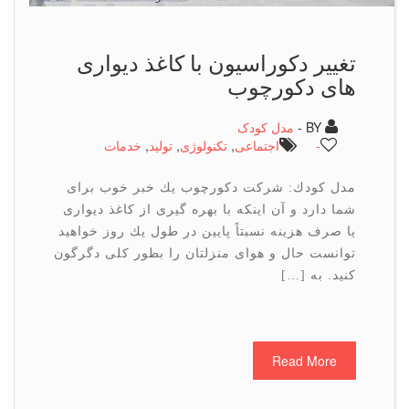
تغییر دكوراسیون با كاغذ دیواری
های دكورچوب
BY -
مدل کودک
-
اجتماعی
,
تكنولوژی
,
تولید
,
خدمات
مدل كودك: شركت دكورچوب یك خبر خوب برای
شما دارد و آن اینكه با بهره گیری از كاغذ دیواری
یا صرف هزینه نسبتاً پایین در طول یك روز خواهید
توانست حال و هوای منزلتان را بطور كلی دگرگون
كنید. به […]
Read More