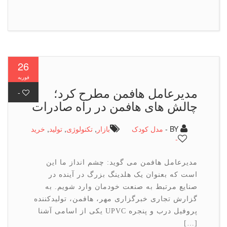
26
فوریه
مدیرعامل هافمن مطرح كرد؛
-
چالش های هافمن در راه صادرات
BY -
مدل کودک
بازار
,
تكنولوژی
,
تولید
,
خرید
-
مدیرعامل هافمن می گوید: چشم انداز ما این
است که بعنوان یک هلدینگ بزرگ در آینده در
صنایع مرتبط به صنعت خودمان وارد شویم. به
گزارش تجاری خبرگزاری مهر، هافمن، تولیدکننده
پروفیل درب و پنجره UPVC یکی از اسامی آشنا
[…]