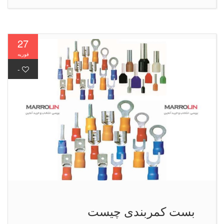
27
فوریه
-
بست كمربندی چیست