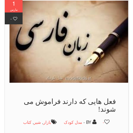
1
مارس
-
فعل هایی كه دارند فراموش می
شوند!
-
BY -
مدل کودک
بازار
,
شیر
,
كتاب