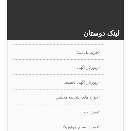
>>
386
385
384
383
ینک دوستان
خرید بک لینک
رپورتاژ آگهی
رپورتاژ آگهی تخصصی
حوزه های انتخابیه مجلس
فیش حج
قیمت بیسیم موتورولا